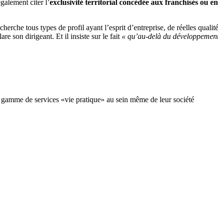
galement citer l’
exclusivité territorial concédée aux franchisés ou en
erche tous types de profil ayant l’esprit d’entreprise, de réelles quali
are son dirigeant. Et il insiste sur le fait
« qu’au-delà du développement 
ne gamme de services «vie pratique» au sein même de leur société