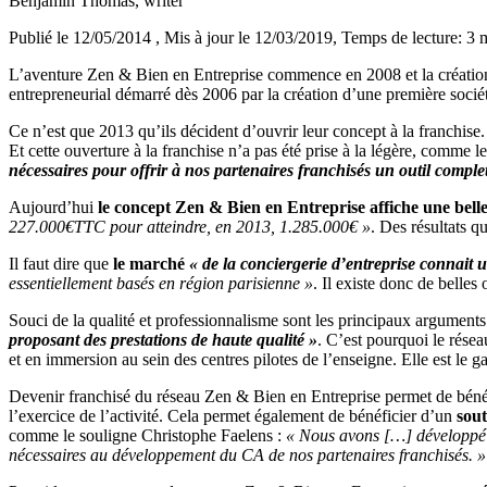
Benjamin Thomas
, writer
Publié le 12/05/2014
, Mis à jour le 12/03/2019
, Temps de lecture: 3 
L’aventure Zen & Bien en Entreprise commence en 2008 et la création 
entrepreneurial démarré dès 2006 par la création d’une première sociét
Ce n’est que 2013 qu’ils décident d’ouvrir leur concept à la franchis
Et cette ouverture à la franchise n’a pas été prise à la légère, comme l
nécessaires pour offrir à nos partenaires franchisés un outil complet
Aujourd’hui
le concept Zen & Bien en Entreprise affiche une belle
227.000€TTC pour atteindre, en 2013, 1.285.000€ »
. Des résultats q
Il faut dire que
le marché
« de la conciergerie d’entreprise connait u
essentiellement basés en région parisienne »
. Il existe donc de belles
Souci de la qualité et professionnalisme sont les principaux argument
proposant des prestations de haute qualité »
. C’est pourquoi le rése
et en immersion au sein des centres pilotes de l’enseigne. Elle est le ga
Devenir franchisé du réseau Zen & Bien en Entreprise permet de bénéfic
l’exercice de l’activité. Cela permet également de bénéficier d’un
sout
comme le souligne Christophe Faelens :
« Nous avons […] développé en
nécessaires au développement du CA de nos partenaires franchisés. »