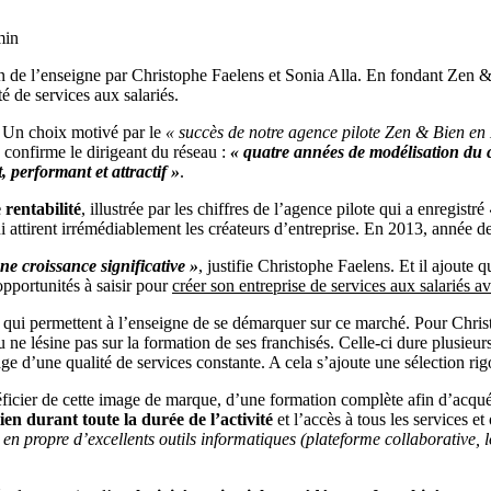
min
de l’enseigne par Christophe Faelens et Sonia Alla. En fondant Zen & B
é de services aux salariés.
e. Un choix motivé par le
« succès de notre agence pilote Zen & Bien en
e confirme le dirigeant du réseau :
« quatre années de modélisation du
, performant et attractif »
.
 rentabilité
, illustrée par les chiffres de l’agence pilote qui a enregistré
ui attirent irrémédiablement les créateurs d’entreprise. En 2013, année de 
ne croissance significative »
, justifie Christophe Faelens. Et il ajoute 
 opportunités à saisir pour
créer son entreprise de services aux salariés 
s qui permettent à l’enseigne de se démarquer sur ce marché. Pour Chri
au ne lésine pas sur la formation de ses franchisés. Celle-ci dure plusi
ge d’une qualité de services constante. A cela s’ajoute une sélection rigo
ier de cette image de marque, d’une formation complète afin d’acquérir 
ien durant toute la durée de l’activité
et l’accès à tous les services 
 propre d’excellents outils informatiques (plateforme collaborative, lo