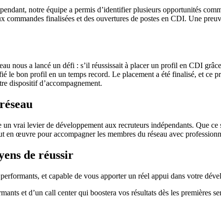
dant, notre équipe a permis d’identifier plusieurs opportunités commer
deux commandes finalisées et des ouvertures de postes en CDI. Une preuve
 nous a lancé un défi : s’il réussissait à placer un profil en CDI grâce
ifié le bon profil en un temps record. Le placement a été finalisé, et ce 
otre dispositif d’accompagnement.
 réseau
orte un vrai levier de développement aux recruteurs indépendants. Que ce
out en œuvre pour accompagner les membres du réseau avec professionnali
yens de réussir
s performants, et capable de vous apporter un réel appui dans votre dév
ants et d’un call center qui boostera vos résultats dès les premières se