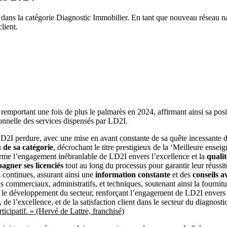
 dans la catégorie Diagnostic Immobilier. En tant que nouveau réseau n
lient.
remportant une fois de plus le palmarès en 2024, affirmant ainsi sa posi
ionnelle des services dispensés par LD2I.
D2I perdure, avec une mise en avant constante de sa quête incessante d
 de sa catégorie
, décrochant le titre prestigieux de la ‘Meilleure ense
me l’engagement inébranlable de LD2I envers l’excellence et la
qualit
agner ses licenciés
tout au long du processus pour garantir leur réussit
 continues, assurant ainsi une
information constante
et des
conseils a
 commerciaux, administratifs, et techniques, soutenant ainsi la fournit
et le développement du secteur, renforçant l’engagement de LD2I envers l
n, de l’excellence, et de la satisfaction client dans le secteur du diagnost
rticipatif. » (Hervé de Lattre, franchisé)