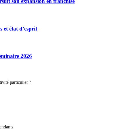
rsuit son expansion en franchise
et état d’esprit
séminaire 2026
vité particulier ?
endants