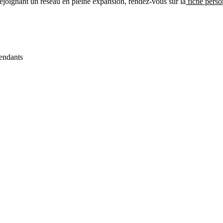
ejoignant un réseau en pleine expansion, rendez-vous sur la
fiche perso
endants