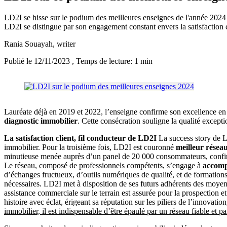
LD2I se hisse sur le podium des meilleures enseignes de l'année 2024
LD2I se distingue par son engagement constant envers la satisfaction c
Rania Souayah
, writer
Publié le 12/11/2023
, Temps de lecture: 1 min
Lauréate déjà en 2019 et 2022, l’enseigne confirme son excellence en 
diagnostic immobilier
. Cette consécration souligne la qualité except
La satisfaction client, fil conducteur de LD2I
La success story de L
immobilier. Pour la troisième fois, LD2I est couronné
meilleur réseau
minutieuse menée auprès d’un panel de 20 000 consommateurs, confir
Le réseau, composé de professionnels compétents, s’engage à
accomp
d’échanges fructueux, d’outils numériques de qualité, et de formations
nécessaires. LD2I met à disposition de ses futurs adhérents des moyens
assistance commerciale sur le terrain est assurée pour la prospection 
histoire avec éclat, érigeant sa réputation sur les piliers de l’innovatio
immobilier, il est indispensable d’être épaulé par un réseau fiable et pa