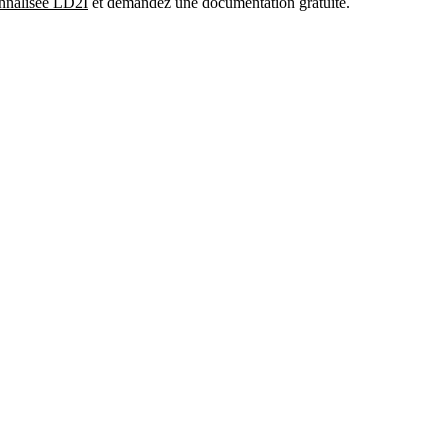
nnalisée LD2I
et demandez une documentation gratuite.