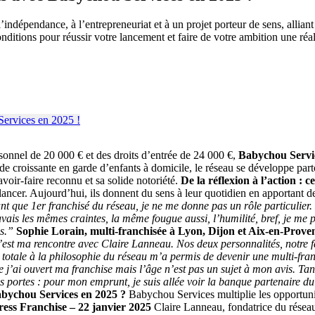
indépendance, à l’entrepreneuriat et à un projet porteur de sens, alliant
itions pour réussir votre lancement et faire de votre ambition une réal
onnel de 20 000 € et des droits d’entrée de 24 000 €,
Babychou Servi
roissante en garde d’enfants à domicile, le réseau se développe partout
voir-faire reconnu et sa solide notoriété.
De la réflexion à l’action : 
lancer. Aujourd’hui, ils donnent du sens à leur quotidien en apportant d
nt que 1er franchisé du réseau, je ne me donne pas un rôle particulier.
’avais les mêmes craintes, la même fougue aussi, l’humilité, bref, je me p
ns.”
Sophie Lorain, multi-franchisée à Lyon, Dijon et Aix-en-Prove
c’est ma rencontre avec Claire Lanneau. Nos deux personnalités, notre f
otale à la philosophie du réseau m’a permis de devenir une multi-franch
 j’ai ouvert ma franchise mais l’âge n’est pas un sujet à mon avis. Tant
ortes : pour mon emprunt, je suis allée voir la banque partenaire du rés
bychou Services en 2025 ?
Babychou Services multiplie les opportunit
ress Franchise – 22 janvier 2025
Claire Lanneau, fondatrice du réseau