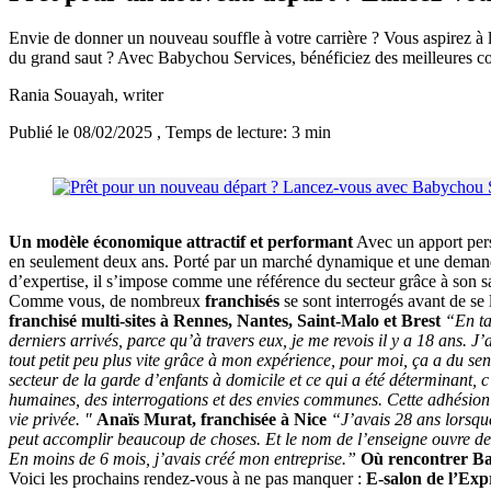
Envie de donner un nouveau souffle à votre carrière ? Vous aspirez à l’
du grand saut ? Avec Babychou Services, bénéficiez des meilleures cond
Rania Souayah
, writer
Publié le 08/02/2025
, Temps de lecture: 3 min
Un modèle économique attractif et performant
Avec un apport pers
en seulement deux ans. Porté par un marché dynamique et une demande c
d’expertise, il s’impose comme une référence du secteur grâce à son sa
Comme vous, de nombreux
franchisés
se sont interrogés avant de se 
franchisé multi-sites à Rennes, Nantes, Saint-Malo et Brest
“En ta
derniers arrivés, parce qu’à travers eux, je me revois il y a 18 ans. J
tout petit peu plus vite grâce à mon expérience, pour moi, ça a du se
secteur de la garde d’enfants à domicile et ce qui a été déterminant, 
humaines, des interrogations et des envies communes. Cette adhésion t
vie privée. "
Anaïs Murat, franchisée à Nice
“J’avais 28 ans lorsque
peut accomplir beaucoup de choses. Et le nom de l’enseigne ouvre des p
En moins de 6 mois, j’avais créé mon entreprise.”
Où rencontrer Ba
Voici les prochains rendez-vous à ne pas manquer :
E-salon de l’Exp