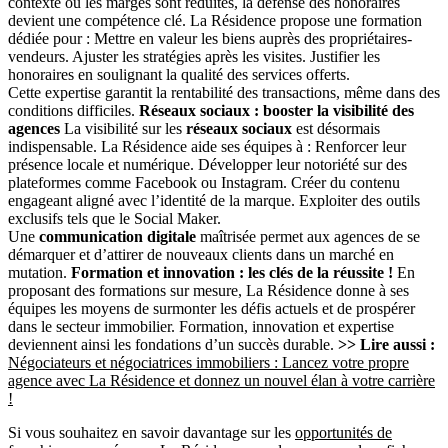
contexte où les marges sont réduites, la défense des honoraires
devient une compétence clé. La Résidence propose une formation
dédiée pour : Mettre en valeur les biens auprès des propriétaires-
vendeurs. Ajuster les stratégies après les visites. Justifier les
honoraires en soulignant la qualité des services offerts.
Cette expertise garantit la rentabilité des transactions, même dans des
conditions difficiles.
Réseaux sociaux : booster la visibilité des
agences
La visibilité sur les
réseaux sociaux
est désormais
indispensable. La Résidence aide ses équipes à : Renforcer leur
présence locale et numérique. Développer leur notoriété sur des
plateformes comme Facebook ou Instagram. Créer du contenu
engageant aligné avec l’identité de la marque. Exploiter des outils
exclusifs tels que le Social Maker.
Une
communication digitale
maîtrisée permet aux agences de se
démarquer et d’attirer de nouveaux clients dans un marché en
mutation.
Formation et innovation : les clés de la réussite !
En
proposant des formations sur mesure, La Résidence donne à ses
équipes les moyens de surmonter les défis actuels et de prospérer
dans le secteur immobilier. Formation, innovation et expertise
deviennent ainsi les fondations d’un succès durable.
>> Lire aussi :
Négociateurs et négociatrices immobiliers : Lancez votre propre
agence avec La Résidence et donnez un nouvel élan à votre carrière
!
Si vous souhaitez en savoir davantage sur les
opportunités de