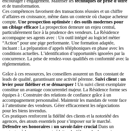
encourager l’engagement. Maîtriser les
techniques de prise d’offre
et de transformation.
Ces compétences favorisent des transactions réussies et un chiffre
d’affaires en croissance, même dans un contexte où chaque acheteur
compte.
Une prospection optimisée : des outils modernes pour
un ciblage efficace
La prospection demeure un enjeu central,
particulièrement face à la prudence des vendeurs. La Résidence
accompagne ses agents avec : Un outil intégré au logiciel métier
“Action” pour une pige performante. Une formation adaptée,
incluant : La préparation d’appels téléphoniques en phase avec les
conditions actuelles. L’identification d’opportunités ignorées par la
concurrence. La prise de rendez-vous qualifiés en conformité avec la
réglementation.
Grâce à ces ressources, les conseillers assurent un flux constant de
leads de qualité, garantissant une activité pérenne.
Suivi client : un
levier pour fidéliser et se démarquer !
Un suivi client exemplaire
constitue un avantage concurrentiel majeur. La Résidence forme ses
équipes à : Construire des relations de confiance grâce à un
accompagnement personnalisé. Maintenir les mandats de vente face
à l’attentisme des vendeurs. Gérer efficacement les négociations
pour les biens invendus.
Ces pratiques renforcent la fidélité des clients et la notoriété des
agences, des atouts essentiels pour s’imposer sur le marché.
Défendre ses honoraires : un savoir-faire crucial
Dans un