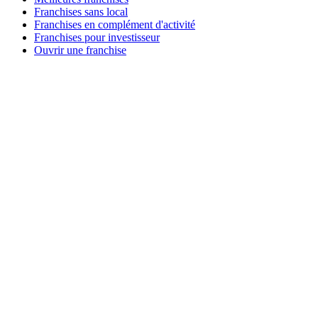
Franchises sans local
Franchises en complément d'activité
Franchises pour investisseur
Ouvrir une franchise