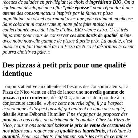
recettes de salades en privilégiant le choix d’
ingrédients BIO
. On a
également développé une offre
“pâte épaisse”
pour répondre à une
attente des consommateurs inspirés par la fameuse pizza
napolitaine, au visuel gourmand avec une pâte vraiment moelleuse.
Sans colorant ni conservateur, notre pâte faite maison est
confectionnée avec de l’huile d’olive BIO vierge extra. C’est très
important pour nous de conserver ces
standards de qualité
, même
avec notre nouvelle gamme de pizzas à petits prix. La qualité, c’est
aussi ce qui fait l’identité de La Pizza de Nico et désormais le client
pourra choisir sa pâte. »
Des pizzas à petit prix pour une qualité
identique
Toujours attentive aux attentes et besoins des consommateurs, La
Pizza de Nico vient en effet de lancer une
nouvelle gamme de
pizzas à prix contenus
, dès 6,90 €, afin aussi de répondre à la
conjoncture actuelle.
« Avec cette nouvelle offre, il y a l’aspect
économique et l’aspect gustatif qui rentrent en ligne de compte,
détaille Anne Déborah Humilier.
Il ne s’agit pas de proposer des
produits à bas coûts, au détriment de la qualité. Chez La Pizza de
Nico, nous avons souhaité b
aisser le prix de vente de certaines de
nos pizzas
sans rogner sur la
qualité des ingrédients
, ni réduire la
quantité
. Pour nos clients, finalement, seuls les prix de certaines