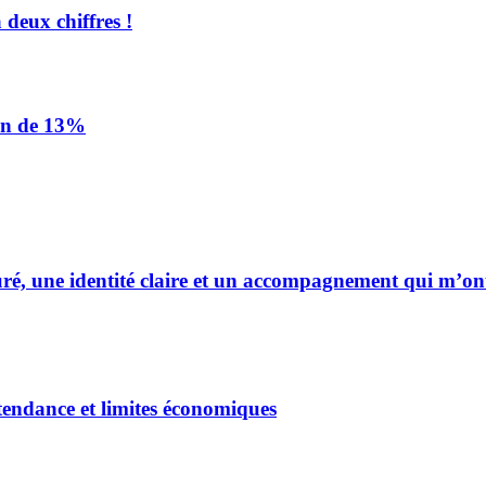
 deux chiffres !
ion de 13%
uré, une identité claire et un accompagnement qui m’on
endance et limites économiques