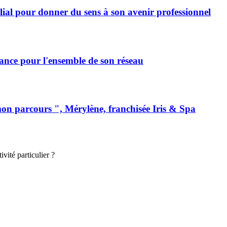
milial pour donner du sens à son avenir professionnel
rance pour l'ensemble de son réseau
mon parcours ", Mérylène, franchisée Iris & Spa
vité particulier ?