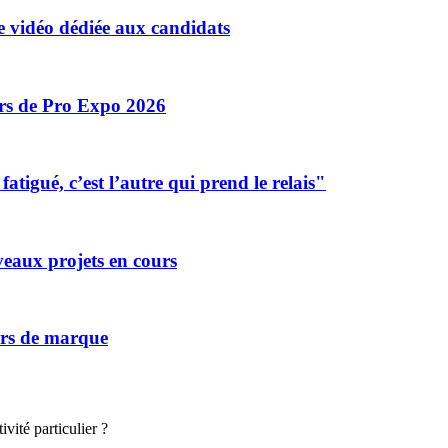
 vidéo dédiée aux candidats
ors de Pro Expo 2026
tigué, c’est l’autre qui prend le relais"
eaux projets en cours
vers de marque
vité particulier ?