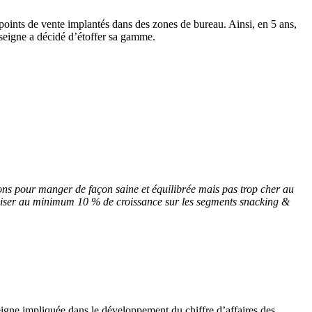
points de vente implantés dans des zones de bureau. Ainsi, en 5 ans,
nseigne a décidé d’étoffer sa gamme.
tions pour manger de façon saine et équilibrée mais pas trop cher au
liser au minimum 10 % de croissance sur les segments snacking &
seigne impliquée dans le développement du chiffre d’affaires des