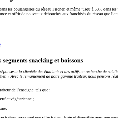
s dans les boulangeries du réseau Fischer, et même jusqu’à 53% dans les 
sance et offrir de nouveaux débouchés aux franchisés du réseau que l’e
 segments snacking et boissons
réponses à la clientèle des étudiants et des actifs en recherche de solu
cher.
« Avec le remaniement de notre gamme traiteur, nous pensons réa
iteur de l’enseigne, tels que :
œuf et végétarienne ;
sure.
n traiteur proposant une offre traiteur large et diversifiée avec une en