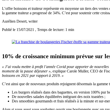
L’offre boissons et traiteur représente en moyenne un tiers des vente
la gamme traiteur a progressé de 34%. C’est pour soutenir cette crois
Aurélien Desert
, writer
Publié le 15/07/2021
, Temps de lecture: 1 min
10% de croissance minimum prévue sur les
« J’ai voulu mettre à profit l’année Covid pour apporter de nouvelles 
moment de la pause déjeuner »
, explique Carole Muller, CEO de Fis
boissons en 2021 par rapport à 2019. »
C’est ainsi que de nouveaux produits rejoignent désormais la gamme tra
Les burgers réalisés dans des baguettes, en version 100% pur b
De nouvelles salades équilibrées intégrant des noix toastées ;
Des smoothies gourmands et frais réalisés à la minute et sur-me
Alors si vous aussi vous souhaitez ouvrir une boulangerie avec un rayo