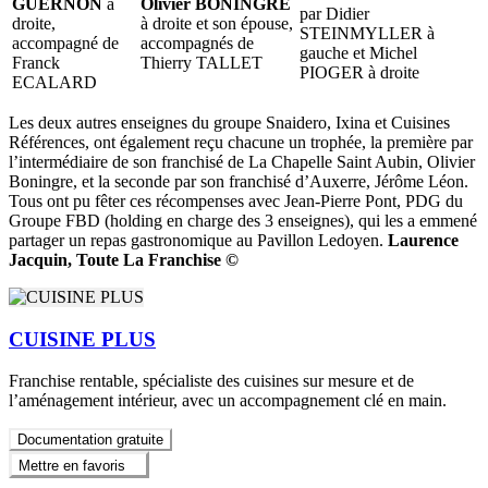
GUERNON
à
Olivier BONINGRE
par Didier
droite,
à droite et son épouse,
STEINMYLLER à
accompagné de
accompagnés de
gauche et Michel
Franck
Thierry TALLET
PIOGER à droite
ECALARD
Les deux autres enseignes du groupe Snaidero, Ixina et Cuisines
Références, ont également reçu chacune un trophée, la première par
l’intermédiaire de son franchisé de La Chapelle Saint Aubin, Olivier
Boningre, et la seconde par son franchisé d’Auxerre, Jérôme Léon.
Tous ont pu fêter ces récompenses avec Jean-Pierre Pont, PDG du
Groupe FBD (holding en charge des 3 enseignes), qui les a emmené
partager un repas gastronomique au Pavillon Ledoyen.
Laurence
Jacquin, Toute La Franchise ©
CUISINE PLUS
Franchise rentable, spécialiste des cuisines sur mesure et de
l’aménagement intérieur, avec un accompagnement clé en main.
Documentation gratuite
Mettre en favoris