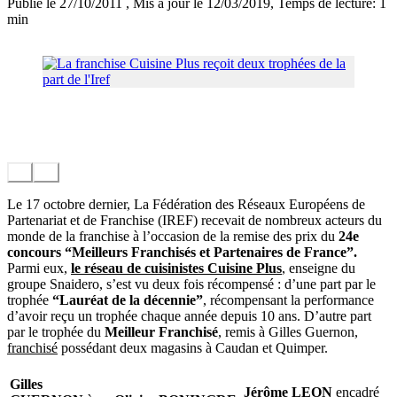
Publié le 27/10/2011
, Mis à jour le 12/03/2019
, Temps de lecture: 1
min
Le 17 octobre dernier, La Fédération des Réseaux Européens de
Partenariat et de Franchise (IREF) recevait de nombreux acteurs du
monde de la franchise à l’occasion de la remise des prix du
24e
concours “Meilleurs Franchisés et Partenaires de France”.
Parmi eux,
le réseau de cuisinistes Cuisine Plus
, enseigne du
groupe Snaidero, s’est vu deux fois récompensé : d’une part par le
trophée
“Lauréat de la décennie”
, récompensant la performance
d’avoir reçu un trophée chaque année depuis 10 ans. D’autre part
par le trophée du
Meilleur Franchisé
, remis à Gilles Guernon,
franchisé
possédant deux magasins à Caudan et Quimper.
Gilles
Jérôme LEON
encadré