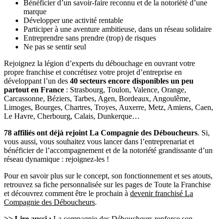
Bénéficier d’un savoir-faire reconnu et de la notoriété d’une
marque
Développer une activité rentable
Participer à une aventure ambitieuse, dans un réseau solidaire
Entreprendre sans prendre (trop) de risques
Ne pas se sentir seul
Rejoignez la légion d’experts du débouchage en ouvrant votre
propre franchise et concrétisez votre projet d’entreprise en
développant l’un des
40 secteurs encore disponibles un peu
partout en France
: Strasbourg, Toulon, Valence, Orange,
Carcassonne, Béziers, Tarbes, Agen, Bordeaux, Angoulême,
Limoges, Bourges, Chartres, Troyes, Auxerre, Metz, Amiens, Caen,
Le Havre, Cherbourg, Calais, Dunkerque…
78 affiliés ont déjà rejoint La Compagnie des Déboucheurs
. Si,
vous aussi, vous souhaitez vous lancer dans l’entreprenariat et
bénéficier de l’accompagnement et de la notoriété grandissante d’un
réseau dynamique : rejoignez-les !
Pour en savoir plus sur le concept, son fonctionnement et ses atouts,
retrouvez sa fiche personnalisée sur les pages de Toute la Franchise
et découvrez comment être le prochain à
devenir franchisé La
Compagnie des Déboucheurs
.
>> Lire aussi :
La compagnie des Déboucheurs renforce son