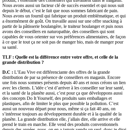
produit, l’ensemble des conseillers qui travaillent dans le magasin.
Nous avons aussi un facteur clé de succès essentiel et qui nous suit
depuis le début, c’est le fait que nous sommes fabricant de pain.
Nous avons un fournil qui fabrique un produit emblématique, et qui
a énormément de goût. On travaille aussi sur une offre snacking à
partir de la pâtisserie boulangère, le traiteur boulanger et puis nous
avons des conseillers en naturopathie, des conseillers qui sont
capables de vous orienter sur vos préférences alimentaires, de façon
à ce que le tout ça ne soit pas de manger bio, mais de manger pour
sa santé.
TLF : Quelle est la différence entre votre offre, et celle de la
grande distribution ?
D.C :
L’Eau Vive est différenciante des offres de la grande
distribution de par sa présence de conseillers en magasin. Encore
une fois nous sommes présents depuis 40 ans et nous créons un lien
avec les clients. L’idée c’est d’arriver à les conseiller sur leur santé,
et la santé de la planète aussi, c’est pour ça que développons aussi
des concepts Do It Yourself, des produits sans emballages et
plastiques, afin de limiter le plus que possible la pollution. C’est
aussi un nouveau départ pour nous, même si ça fait 40 ans, on
s’intéresse toujours au développement durable et à la qualité de la
planète. La grande distribution elle, j’allais dire, elle arrive et elle
prend le train en marche. Elle vend des produits conventionnels
depuis des années, nous, on en a jamais vendu un seul, donc je dirai