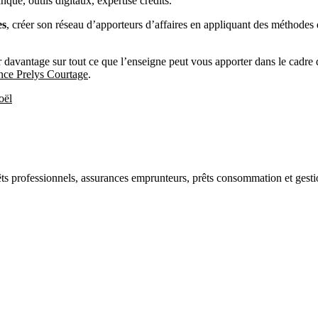
ue, outils digitaux, expertise crédits.
es
, créer son réseau d’apporteurs d’affaires en appliquant des méthodes 
r davantage sur tout ce que l’enseigne peut vous apporter dans le cadre 
nce Prelys Courtage
.
oël
êts professionnels, assurances emprunteurs, prêts consommation et gesti