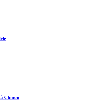
èle
e à Chinon