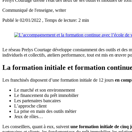
Prelys Courtage dresse l'état des lieux de ses outils et modules de for
Communiqué de l'enseigne
, writer
Publié le 02/01/2022
, Temps de lecture: 2 min
Le réseau Prelys Courtage développe constamment des outils et des 
individuels et collectifs, ateliers performance, tout est mis en œuvre 
La formation initiale et formation continue 
Les franchisés disposent d’une formation initiale de 12 jours
en compl
Le marché et son environnement
Le financement du prêt immobilier
Les partenaires bancaires
L’approche client
La prise en main des outils métier
Jeux de rôles…
Les conseillers, quant à eux, suivent
une formation initiale de cinq 
partenaires et clients, les fondamentaux du prêt immobilier, les relatio