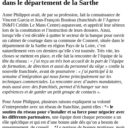
dans le département de la Sarthe
Anne Philippot avait, de par sa profession, fait la connaissance de
Vincent Garcia et Jean-François Bouleau (franchisés de l’Agence
IN&FI Crédits Le Mans Centre) auparavant, et apprécié leur sérieux
lors de la constitution et l’instruction de leurs dossiers. Ainsi,
lorsqu’elle s’est décidée à quitter le secteur de la banque pour ouvrir
un cabinet de courtage dans sa commune de Conneré, située dans le
département de la Sarthe en région Pays de la Loire, c’est
naturellement vers ces derniers qu’elle s’est tournée. Très vite, les
choses se mettent en place, et elle fait la rencontre de l’équipe de la
tête du réseau : «
j’ai reçu un très bon accueil de la part de l’équipe
de formation, de direction et aussi du personnel du siège »
confie la
nouvelle franchisée, avant de poursuivre :
« j’ai participé à la
semaine d’intégration qui nous forme principalement sur les
techniques commerciales.
La rencontre avec d’autres mandataires,
mais aussi avec des franchisés, permet d’échanger sur nos
expériences et de garder un petit groupe de contacts »
.
Pour Anne Philippot, plusieurs raisons expliquent sa volonté
d’entreprendre avec un réseau de franchise, parmi elles : *«
le
soutien du réseau pour s’installer et sa force pour négocier avec
les différents partenaires
, une équipe dont chaque personne a un
rôle spécifique et qui est d’une bonne aide dès qu’on a besoin de
renseignement, de conseil …*
Le partage de bonnes pratiques, mais