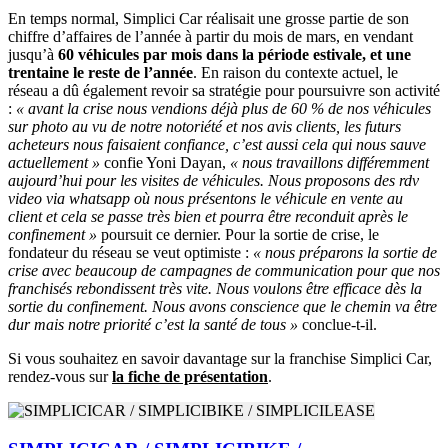
En temps normal, Simplici Car réalisait une grosse partie de son
chiffre d’affaires de l’année à partir du mois de mars, en vendant
jusqu’à
60 véhicules par mois dans la période estivale, et une
trentaine le reste de l’année
. En raison du contexte actuel, le
réseau a dû également revoir sa stratégie pour poursuivre son activité
:
« avant la crise nous vendions déjà plus de 60 % de nos véhicules
sur photo au vu de notre notoriété et nos avis clients, les futurs
acheteurs nous faisaient confiance, c’est aussi cela qui nous sauve
actuellement »
confie Yoni Dayan,
« nous travaillons différemment
aujourd’hui pour les visites de véhicules.
Nous proposons des rdv
video via whatsapp où nous présentons le véhicule en vente au
client et cela se passe très bien et pourra être reconduit après le
confinement »
poursuit ce dernier. Pour la sortie de crise, le
fondateur du réseau se veut optimiste :
« nous préparons la sortie de
crise avec beaucoup de campagnes de communication pour que nos
franchisés rebondissent très vite.
Nous voulons être efficace dès la
sortie du confinement.
Nous avons conscience que le chemin va être
dur mais notre priorité c’est la santé de tous »
conclue-t-il.
Si vous souhaitez en savoir davantage sur la franchise Simplici Car,
rendez-vous sur
la fiche de présentation
.