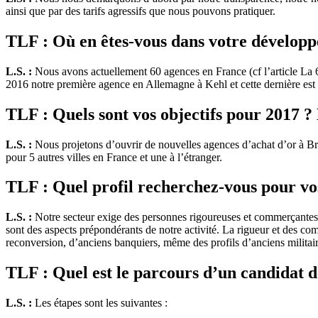
ainsi que par des tarifs agressifs que nous pouvons pratiquer.
TLF : Où en êtes-vous dans votre dévelop
L.S. :
Nous avons actuellement 60 agences en France (cf l’article La 
2016 notre première agence en Allemagne à Kehl et cette dernière est 
TLF : Quels sont vos objectifs pour 2017 ?
L.S. :
Nous projetons d’ouvrir de nouvelles agences d’achat d’or à Bri
pour 5 autres villes en France et une à l’étranger.
TLF : Quel profil recherchez-vous pour vos
L.S. :
Notre secteur exige des personnes rigoureuses et commerçantes que
sont des aspects prépondérants de notre activité. La rigueur et des co
reconversion, d’anciens banquiers, même des profils d’anciens militair
TLF : Quel est le parcours d’un candidat d
L.S. :
Les étapes sont les suivantes :