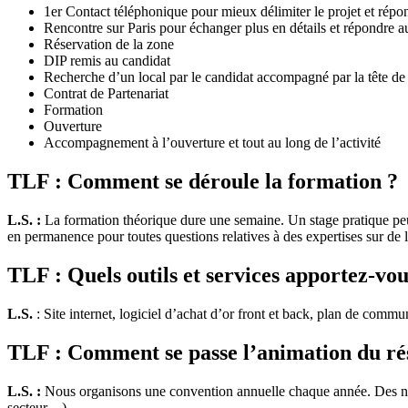
1er Contact téléphonique pour mieux délimiter le projet et répo
Rencontre sur Paris pour échanger plus en détails et répondre a
Réservation de la zone
DIP remis au candidat
Recherche d’un local par le candidat accompagné par la tête de 
Contrat de Partenariat
Formation
Ouverture
Accompagnement à l’ouverture et tout au long de l’activité
TLF : Comment se déroule la formation ?
L.S. :
La formation théorique dure une semaine. Un stage pratique peut
en permanence pour toutes questions relatives à des expertises sur de l’
TLF : Quels outils et services apportez-vo
L.S.
: Site internet, logiciel d’achat d’or front et back, plan de commu
TLF : Comment se passe l’animation du ré
L.S. :
Nous organisons une convention annuelle chaque année. Des newsl
secteur…)