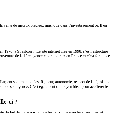
a vente de métaux précieux ainsi que dans l’investissement or. Il en
 1976, à Strasbourg. Le site internet créé en 1998, s’est restructuré
verture de la 1ère agence « partenaire » en France et c’est fort de ce
s d’argent sont manipulées. Rigueur, autonomie, respect de la législation
tion de son agence. C’est également un moyen idéal pour accélérer le
le-ci ?
du fait de notre position de leader sur ce marché et sur internet,