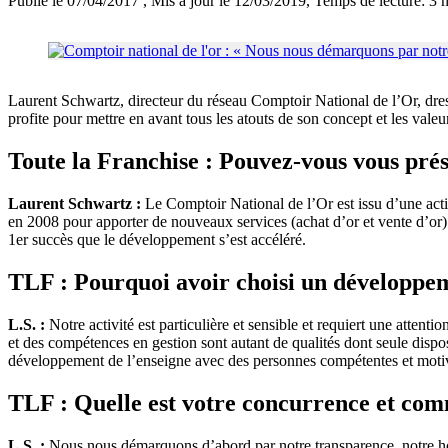
Publié le 07/04/2017
, Mis à jour le 12/03/2019
, Temps de lecture: 3 
Laurent Schwartz, directeur du réseau Comptoir National de l’Or, dress
profite pour mettre en avant tous les atouts de son concept et les vale
Toute la Franchise : Pouvez-vous vous prés
Laurent Schwartz :
Le Comptoir National de l’Or est issu d’une activ
en 2008 pour apporter de nouveaux services (achat d’or et vente d’or) 
1er succès que le développement s’est accéléré.
TLF : Pourquoi avoir choisi un développem
L.S. :
Notre activité est particulière et sensible et requiert une attent
et des compétences en gestion sont autant de qualités dont seule disp
développement de l’enseigne avec des personnes compétentes et moti
TLF : Quelle est votre concurrence et com
L.S. :
Nous nous démarquons d’abord par notre transparence, notre honnê