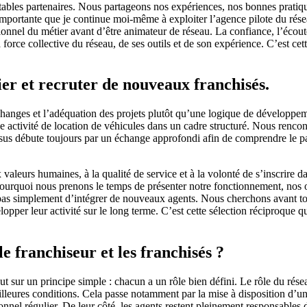
s partenaires. Nous partageons nos expériences, nos bonnes pratiques e
s importante que je continue moi-même à exploiter l’agence pilote du r
onnel du métier avant d’être animateur de réseau. La confiance, l’écoute
orce collective du réseau, de ses outils et de son expérience. C’est cet
er et recruter de nouveaux franchisés.
anges et l’adéquation des projets plutôt qu’une logique de développemen
e activité de location de véhicules dans un cadre structuré. Nous renco
us débute toujours par un échange approfondi afin de comprendre le parc
aleurs humaines, à la qualité de service et à la volonté de s’inscri
ourquoi nous prenons le temps de présenter notre fonctionnement, nos ou
t pas simplement d’intégrer de nouveaux agents. Nous cherchons avant t
pper leur activité sur le long terme. C’est cette sélection réciproque q
e franchiseur et les franchisés ?
 sur un principe simple : chacun a un rôle bien défini. Le rôle du résea
illeures conditions. Cela passe notamment par la mise à disposition d’un
nel régulier. De leur côté, les agents restent pleinement responsables d