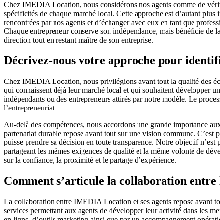
Chez IMEDIA Location, nous considérons nos agents comme de véritable
spécificités de chaque marché local. Cette approche est d’autant plu
rencontrées par nos agents et d’échanger avec eux en tant que professi
Chaque entrepreneur conserve son indépendance, mais bénéficie de la f
direction tout en restant maître de son entreprise.
Décrivez-nous votre approche pour identifi
Chez IMEDIA Location, nous privilégions avant tout la qualité des éch
qui connaissent déjà leur marché local et qui souhaitent développer un
indépendants ou des entrepreneurs attirés par notre modèle. Le process
l’entrepreneuriat.
Au-delà des compétences, nous accordons une grande importance aux v
partenariat durable repose avant tout sur une vision commune. C’est p
puisse prendre sa décision en toute transparence. Notre objectif n’es
partageant les mêmes exigences de qualité et la même volonté de dévelo
sur la confiance, la proximité et le partage d’expérience.
Comment s’articule la collaboration entre l
La collaboration entre IMEDIA Location et ses agents repose avant tout
services permettant aux agents de développer leur activité dans les me
en ligne, d’outils marketing ainsi que par un accompagnement opération