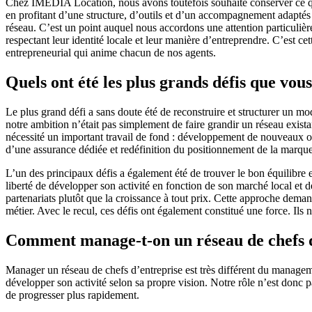
Chez IMEDIA Location, nous avons toutefois souhaité conserver ce qui f
en profitant d’une structure, d’outils et d’un accompagnement adaptés 
réseau. C’est un point auquel nous accordons une attention particuli
respectant leur identité locale et leur manière d’entreprendre. C’est 
entrepreneurial qui anime chacun de nos agents.
Quels ont été les plus grands défis que vo
Le plus grand défi a sans doute été de reconstruire et structurer un
notre ambition n’était pas simplement de faire grandir un réseau exist
nécessité un important travail de fond : développement de nouveaux out
d’une assurance dédiée et redéfinition du positionnement de la marque
L’un des principaux défis a également été de trouver le bon équilibre
liberté de développer son activité en fonction de son marché local et d
partenariats plutôt que la croissance à tout prix. Cette approche dema
métier. Avec le recul, ces défis ont également constitué une force. Ils 
Comment manage-t-on un réseau de chefs d
Manager un réseau de chefs d’entreprise est très différent du manageme
développer son activité selon sa propre vision. Notre rôle n’est donc 
de progresser plus rapidement.