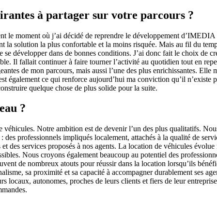
irantes à partager sur votre parcours ?
nt le moment où j’ai décidé de reprendre le développement d’IMEDIA Loc
a solution la plus confortable et la moins risquée. Mais au fil du temps
 de se développer dans de bonnes conditions. J’ai donc fait le choix de c
le. Il fallait continuer à faire tourner l’activité au quotidien tout en r
igeantes de mon parcours, mais aussi l’une des plus enrichissantes. Elle 
’est également ce qui renforce aujourd’hui ma conviction qu’il n’existe
onstruire quelque chose de plus solide pour la suite.
seau ?
 de véhicules. Notre ambition est de devenir l’un des plus qualitatifs.
 des professionnels impliqués localement, attachés à la qualité de servi
et des services proposés à nos agents. La location de véhicules évolue 
ssibles. Nous croyons également beaucoup au potentiel des professionnel
vent de nombreux atouts pour réussir dans la location lorsqu’ils bénéf
nnalisme, sa proximité et sa capacité à accompagner durablement ses ag
eurs locaux, autonomes, proches de leurs clients et fiers de leur entrep
ommandes.