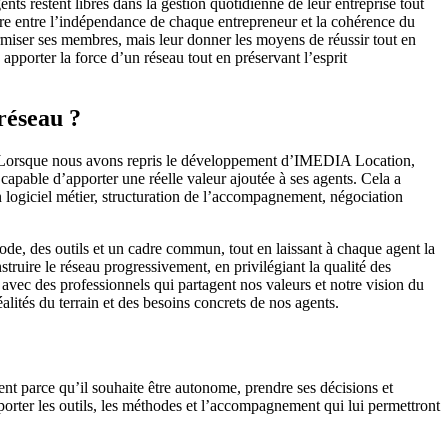
s restent libres dans la gestion quotidienne de leur entreprise tout
ibre entre l’indépendance de chaque entrepreneur et la cohérence du
miser ses membres, mais leur donner les moyens de réussir tout en
pporter la force d’un réseau tout en préservant l’esprit
réseau ?
ui. Lorsque nous avons repris le développement d’IMEDIA Location,
capable d’apporter une réelle valeur ajoutée à ses agents. Cela a
n logiciel métier, structuration de l’accompagnement, négociation
ode, des outils et un cadre commun, tout en laissant à chaque agent la
truire le réseau progressivement, en privilégiant la qualité des
 avec des professionnels qui partagent nos valeurs et notre vision du
alités du terrain et des besoins concrets de nos agents.
nt parce qu’il souhaite être autonome, prendre ses décisions et
porter les outils, les méthodes et l’accompagnement qui lui permettront