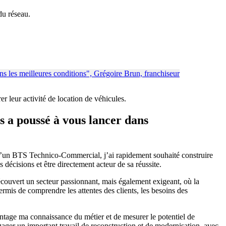
du réseau.
r leur activité de location de véhicules.
s a poussé à vous lancer dans
n d’un BTS Technico-Commercial, j’ai rapidement souhaité construire
 décisions et être directement acteur de sa réussite.
découvert un secteur passionnant, mais également exigeant, où la
permis de comprendre les attentes des clients, les besoins des
ntage ma connaissance du métier et de mesurer le potentiel de
ager un important travail de reconstruction et de modernisation, avec