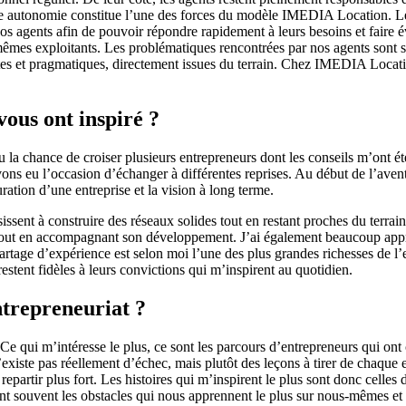
. Cette autonomie constitue l’une des forces du modèle IMEDIA Location. L
 nos agents afin de pouvoir répondre rapidement à leurs besoins et faire 
-mêmes exploitants. Les problématiques rencontrées par nos agents sont
es et pragmatiques, directement issues du terrain. Chez IMEDIA Location,
ous ont inspiré ?
u la chance de croiser plusieurs entrepreneurs dont les conseils m’ont 
vons eu l’occasion d’échanger à différentes reprises. Au début de l’av
ration d’une entreprise et la vision à long terme.
sissent à construire des réseaux solides tout en restant proches du terra
u tout en accompagnant son développement. J’ai également beaucoup appri
rtage d’expérience est selon moi l’une des plus grandes richesses de l’e
restent fidèles à leurs convictions qui m’inspirent au quotidien.
entrepreneuriat ?
 Ce qui m’intéresse le plus, ce sont les parcours d’entrepreneurs qui ont 
n’existe pas réellement d’échec, mais plutôt des leçons à tirer de chaque e
 à repartir plus fort. Les histoires qui m’inspirent le plus sont donc ce
ont souvent les obstacles qui nous apprennent le plus sur nous-mêmes et