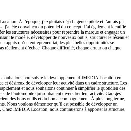
ation. À l’époque, j’exploitais déjà l’agence pilote et j’aurais pu
, j’ai été convaincu du potentiel du concept. J’ai également identifié
réer les structures nécessaires pour reprendre la marque et engager un
epensant le modèle, développer de nouveaux outils, structurer le réseau et
m’a appris qu’en entrepreneuriat, les plus belles opportunités se
 pas réellement d’échec. Chaque difficulté, chaque erreur ou chaque
 Nous souhaitons poursuivre le développement d’IMEDIA Location en
ce et désireux de développer leur activité dans un cadre structuré. Les
rapidement et nous souhaitons continuer à simplifier le quotidien des
s de l’automobile qui souhaitent diversifier leur activité. Garages
icient des bons outils et du bon accompagnement. À plus long terme,
ents. Nous voulons démontrer qu’il est possible de développer un
rise. Chez IMEDIA Location, nous continuerons à apporter la structure,