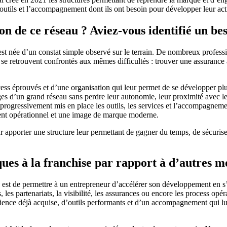
outils et l’accompagnement dont ils ont besoin pour développer leur act
ion de ce réseau ? Aviez-vous identifié un be
t née d’un constat simple observé sur le terrain. De nombreux professi
e retrouvent confrontés aux mêmes difficultés : trouver une assurance ad
cess éprouvés et d’une organisation qui leur permet de se développer pl
s d’un grand réseau sans perdre leur autonomie, leur proximité avec leurs 
gressivement mis en place les outils, les services et l’accompagnement
ent opérationnel et une image de marque moderne.
r apporter une structure leur permettant de gagner du temps, de sécuriser
fiques à la franchise par rapport à d’autres 
 de permettre à un entrepreneur d’accélérer son développement en s’ap
s, les partenariats, la visibilité, les assurances ou encore les process o
rience déjà acquise, d’outils performants et d’un accompagnement qui l