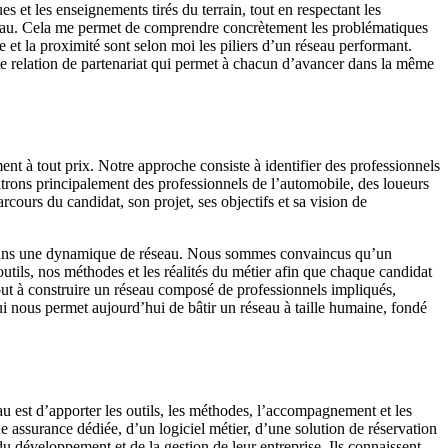
t les enseignements tirés du terrain, tout en respectant les
éseau. Cela me permet de comprendre concrètement les problématiques
 et la proximité sont selon moi les piliers d’un réseau performant.
te relation de partenariat qui permet à chacun d’avancer dans la même
t à tout prix. Notre approche consiste à identifier des professionnels
ntrons principalement des professionnels de l’automobile, des loueurs
ours du candidat, son projet, ses objectifs et sa vision de
re dans une dynamique de réseau. Nous sommes convaincus qu’un
tils, nos méthodes et les réalités du métier afin que chaque candidat
out à construire un réseau composé de professionnels impliqués,
ui nous permet aujourd’hui de bâtir un réseau à taille humaine, fondé
u est d’apporter les outils, les méthodes, l’accompagnement et les
e assurance dédiée, d’un logiciel métier, d’une solution de réservation
u développement et de la gestion de leur entreprise. Ils connaissent