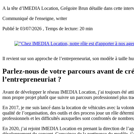
A la tête d’IMEDIA Location, Grégoire Brun détaille dans cette interv
Communiqué de l'enseigne
, writer
Publié le 03/07/2026
, Temps de lecture: 20 min
Il revient sur son approche de l’entrepreneuriat, son modèle à taille h
Parlez-nous de votre parcours avant de cré
l’entrepreneuriat ?
Avant de développer le réseau IMEDIA Location, j’ai toujours été atti
mon propre projet plutôt que suivre un parcours professionnel plus trad
En 2017, je me suis lancé dans la location de véhicules avec la volont
qualité de l’organisation, des outils et des process joue un rôle déterm
professionnels et les difficultés auxquelles sont confrontés de nombre
En 2020, j’ai rejoint IMEDIA Location en prenant la direction de l’ag
développement du concept. Convaincu de la pertinence du modèle, j’ai 