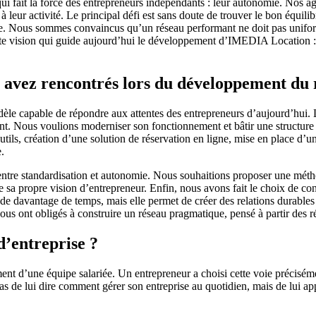
ait la force des entrepreneurs indépendants : leur autonomie. Nos agent
à leur activité. Le principal défi est sans doute de trouver le bon équil
ère. Nous sommes convaincus qu’un réseau performant ne doit pas unifor
cette vision qui guide aujourd’hui le développement d’IMEDIA Location : a
us avez rencontrés lors du développement du 
 modèle capable de répondre aux attentes des entrepreneurs d’aujourd’h
ant. Nous voulions moderniser son fonctionnement et bâtir une structure 
ils, création d’une solution de réservation en ligne, mise en place d’u
.
 entre standardisation et autonomie. Nous souhaitions proposer une méth
e sa propre vision d’entrepreneur. Enfin, nous avons fait le choix de cons
nde davantage de temps, mais elle permet de créer des relations durables
nous ont obligés à construire un réseau pragmatique, pensé à partir des ré
’entreprise ?
nt d’une équipe salariée. Un entrepreneur a choisi cette voie préciséme
pas de lui dire comment gérer son entreprise au quotidien, mais de lui ap