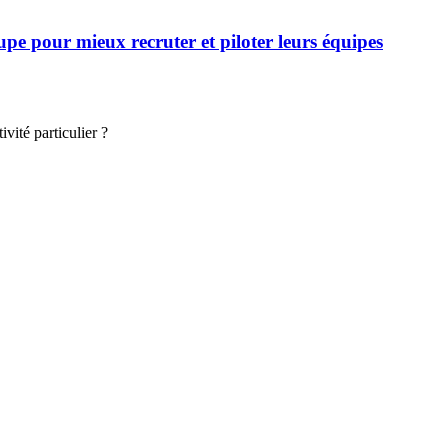
 pour mieux recruter et piloter leurs équipes
vité particulier ?