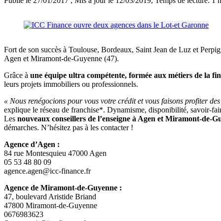
Publié le 27/01/2017
, Mis à jour le 12/03/2019
, Temps de lecture: 1 
Fort de son succès à Toulouse, Bordeaux, Saint Jean de Luz et Perpign
Agen et Miramont-de-Guyenne (47).
Grâce à
une équipe ultra compétente, formée aux métiers de la fi
leurs projets immobiliers ou professionnels.
« Nous renégocions pour vous votre crédit et vous faisons profiter de
explique le réseau de franchise*. Dynamisme, disponibilité, savoir-fai
Les
nouveaux conseillers de l’enseigne à Agen et Miramont-de-
démarches. N’hésitez pas à les contacter !
Agence d’Agen :
84 rue Montesquieu 47000 Agen
05 53 48 80 09
agence.agen@icc-finance.fr
Agence de Miramont-de-Guyenne :
47, boulevard Aristide Briand
47800 Miramont-de-Guyenne
0676983623