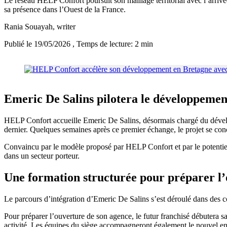
Le réseau HELP Confort poursuit son maillage territorial avec l’arri
sa présence dans l’Ouest de la France.
Rania Souayah
, writer
Publié le 19/05/2026
, Temps de lecture: 2 min
Emeric De Salins pilotera le développeme
HELP Confort accueille Emeric De Salins, désormais chargé du dévelop
dernier. Quelques semaines après ce premier échange, le projet se conc
Convaincu par le modèle proposé par HELP Confort et par le potentiel
dans un secteur porteur.
Une formation structurée pour préparer l’
Le parcours d’intégration d’Emeric De Salins s’est déroulé dans des 
Pour préparer l’ouverture de son agence, le futur franchisé débutera sa
activité. Les équipes du siège accompagneront également le nouvel ent