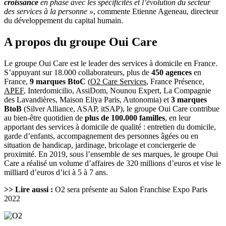
croissance
en phase avec les spécificités et l’évolution du secteur
des services à la personne »
, commente Etienne Ageneau, directeur
du développement du capital humain.
A propos du groupe Oui Care
Le groupe Oui Care est le leader des services à domicile en France.
S’appuyant sur 18.000 collaborateurs, plus de
450 agences
en
France,
9 marques BtoC
(
O2 Care Services
, France Présence,
APEF
, Interdomicilio, AssiDom, Nounou Expert, La Compagnie
des Lavandières, Maison Eliya Paris, Autonomia) et
3 marques
BtoB
(Silver Alliance, ASAP, itSAP), le groupe Oui Care contribue
au bien-être quotidien de
plus de 100.000 familles
, en leur
apportant des services à domicile de qualité : entretien du domicile,
garde d’enfants, accompagnement des personnes âgées ou en
situation de handicap, jardinage, bricolage et conciergerie de
proximité. En 2019, sous l’ensemble de ses marques, le groupe Oui
Care a réalisé un volume d’affaires de 320 millions d’euros et vise le
milliard d’euros d’ici à 5 à 7 ans.
>> Lire aussi :
O2 sera présente au Salon Franchise Expo Paris
2022