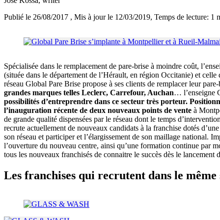
José Kossa
, writer
Publié le 26/08/2017
, Mis à jour le 12/03/2019
, Temps de lecture: 1 
Spécialisée dans le remplacement de pare-brise à moindre coût, l’en
(située dans le département de l’Hérault, en région Occitanie) et cell
réseau Global Pare Brise propose à ses clients de remplacer leur pare-b
grandes marques telles Leclerc, Carrefour, Auchan
… l’enseigne G
possibilités d’entreprendre dans ce secteur très porteur.
Position
l’inauguration récente de deux nouveaux points de vente
à Montpel
de grande qualité dispensées par le réseau dont le temps d’interventi
recrute actuellement de nouveaux candidats à la franchise dotés d’une 
son réseau et participer et l’élargissement de son maillage national. I
l’ouverture du nouveau centre, ainsi qu’une formation continue par mo
tous les nouveaux franchisés de connaitre le succès dès le lancement de
Les franchises qui recrutent dans le même 