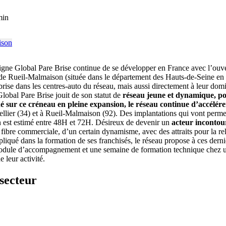
min
seigne Global Pare Brise continue de se développer en France avec l’o
e de Rueil-Malmaison (située dans le département des Hauts-de-Seine en r
rise dans les centres-auto du réseau, mais aussi directement à leur domici
lobal Pare Brise jouit de son statut de
réseau jeune et dynamique, po
né sur ce créneau en pleine expansion, le réseau continue d’accél
lier (34) et à Rueil-Malmaison (92). Des implantations qui vont perme
on est estimé entre 48H et 72H. Désireux de devenir un
acteur incontou
fibre commerciale, d’un certain dynamisme, avec des attraits pour la rel
mpliqué dans la formation de ses franchisés, le réseau propose à ces dern
dule d’accompagnement et une semaine de formation technique chez un fo
 leur activité.
secteur