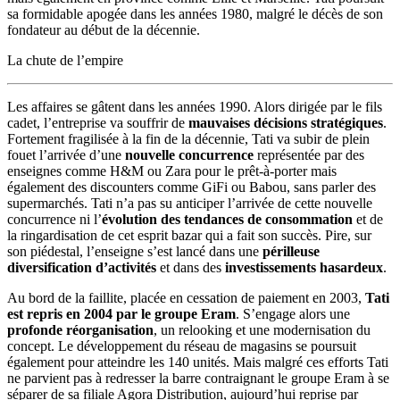
sa formidable apogée dans les années 1980, malgré le décès de son
fondateur au début de la décennie.
La chute de l’empire
Les affaires se gâtent dans les années 1990. Alors dirigée par le fils
cadet, l’entreprise va souffrir de
mauvaises décisions stratégiques
.
Fortement fragilisée à la fin de la décennie, Tati va subir de plein
fouet l’arrivée d’une
nouvelle concurrence
représentée par des
enseignes comme H&M ou Zara pour le prêt-à-porter mais
également des discounters comme GiFi ou Babou, sans parler des
supermarchés. Tati n’a pas su anticiper l’arrivée de cette nouvelle
concurrence ni l’
évolution des tendances de consommation
et de
la ringardisation de cet esprit bazar qui a fait son succès. Pire, sur
son piédestal, l’enseigne s’est lancé dans une
périlleuse
diversification d’activités
et dans des
investissements hasardeux
.
Au bord de la faillite, placée en cessation de paiement en 2003,
Tati
est repris en 2004 par le groupe Eram
. S’engage alors une
profonde réorganisation
, un relooking et une modernisation du
concept. Le développement du réseau de magasins se poursuit
également pour atteindre les 140 unités. Mais malgré ces efforts Tati
ne parvient pas à redresser la barre contraignant le groupe Eram à se
séparer de sa filiale Agora Distribution, aujourd’hui reprise par