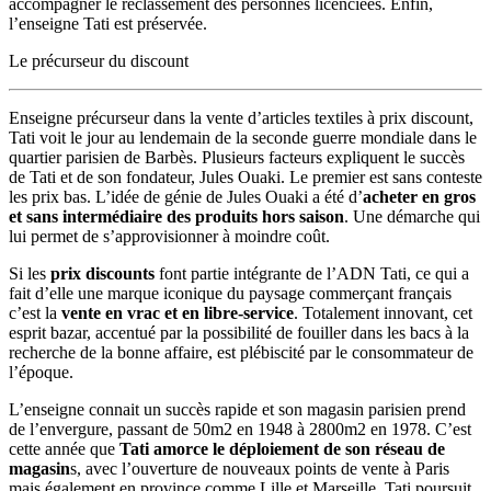
accompagner le reclassement des personnes licenciées. Enfin,
l’enseigne Tati est préservée.
Le précurseur du discount
Enseigne précurseur dans la vente d’articles textiles à prix discount,
Tati voit le jour au lendemain de la seconde guerre mondiale dans le
quartier parisien de Barbès. Plusieurs facteurs expliquent le succès
de Tati et de son fondateur, Jules Ouaki. Le premier est sans conteste
les prix bas. L’idée de génie de Jules Ouaki a été d’
acheter en gros
et sans intermédiaire des produits hors saison
. Une démarche qui
lui permet de s’approvisionner à moindre coût.
Si les
prix discounts
font partie intégrante de l’ADN Tati, ce qui a
fait d’elle une marque iconique du paysage commerçant français
c’est la
vente en vrac et en libre-service
. Totalement innovant, cet
esprit bazar, accentué par la possibilité de fouiller dans les bacs à la
recherche de la bonne affaire, est plébiscité par le consommateur de
l’époque.
L’enseigne connait un succès rapide et son magasin parisien prend
de l’envergure, passant de 50m2 en 1948 à 2800m2 en 1978. C’est
cette année que
Tati amorce le déploiement de son réseau de
magasin
s, avec l’ouverture de nouveaux points de vente à Paris
mais également en province comme Lille et Marseille. Tati poursuit