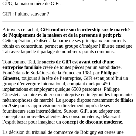
GPG, la maison mère de GiFi.
GiFi : l’ultime sauveur ?
A travers ce rachat,
GiFi conforte son leardership sur le marché
de l’équipement de la maison et de la personne à petit prix
.
Cette opération, réalisée à la barbe de ses principaux concurrents
réunis en consortium, permet au groupe d’intégrer l’illustre enseigne
Tati avec laquelle il partage de nombreux points communs.
Tout comme Tati,
le succès de GiFi est avant celui d’une
entreprise familiale
créée de toutes pièces par un autodidacte.
Fondé dans le Sud-Ouest de la France en 1981 par
Philippe
Ginestet
, toujours à la tête de l’entreprise, GiFi est aujourd’hui un
groupe d’envergure international, comptant quelque 450
implantations et employant quelque 6500 personnes. Philippe
Ginestet a su faire évoluer son entreprise en intégrant les importantes
métamorphoses du marché. Le groupe dispose notamment de
filiales
en Asie
pour s’approvisionner directement auprès de ses
fournisseurs sans intermédiaire. Surtout, GiFi a su adapter son
concept aux nouvelles attentes des consommateurs, délaissant
l’esprit bazar pour imaginer un
concept de discount moderne
.
La décision du tribunal de commerce de Bobigny est certes une