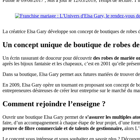
Publié le 09/08/2017
, Mis à jour le 12/03/2019
, Temps de lecture: 1 
La créatrice Elsa Gary développe son concept de boutiques de robes d
Un concept unique de boutique de robes d
Un écrin rassurant de douceur pour découvrir
des robes de mariée or
après les bijoux fantaisie et les chapeaux, c’est en 2001 qu’elle prése
Dans sa boutique, Elsa Gary permet aux futures mariées de trouver des
En 2009, Elsa Gary opère un tournant en proposant son concept de bout
entrepreneures désireuses de créer leur entreprise sur le marché du ma
Comment rejoindre l’enseigne ?
Ouvrir une boutique Elsa Gary permet de
s’assurer les multiples ato
faire, d’un accompagnement à chaque étape de leur projet, d’une forma
preuve de fibre commerciale et de talents de gestionnaire,
alors L’
Le concept vous intéresse et vous souhaitez en savoir plus ? Découv