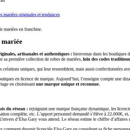
min
e mariées en franchise.
e mariée
iginales, artisanales et authentiques :
bienvenue dans les boutiques d
nte sa première collection de robes de mariées,
loin des codes tradition
 créations uniques, qui leur ressemblent, mais aussi confectionnées av
iques en licence de marque. Aujourd’hui, l’enseigne compte une dizaine
riage en choisissant
une marque unique et reconnue.
uts du réseau :
rejoignant une marque française dynamique, les licenciée
tion complète, etc. L’apport personnel demandé s’élève à 22.000€, et, s
Univers d’Elsa Gary vous attend. Le réseau estime le chiffre d’affaires 
rez
comment devenir licenciée Elsa Gary
en consultant sa fiche personna