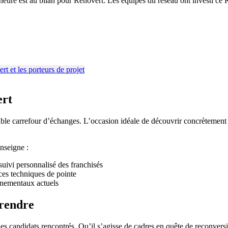
heure est au bilan pour Rénovert. Les équipes du réseau ont investi ce 
ert
table carrefour d’échanges. L’occasion idéale de découvrir concrètement 
enseigne :
 suivi personnalisé des franchisés
ces techniques de pointe
nnementaux actuels
prendre
é des candidats rencontrés. Qu’il s’agisse de cadres en quête de reconve