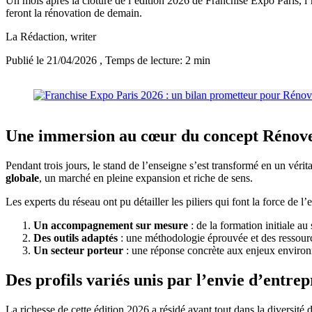
Un mois après la clôture de l’édition 2026 de Franchise Expo Paris, l’
feront la rénovation de demain.
La Rédaction
, writer
Publié le 21/04/2026
, Temps de lecture: 2 min
Une immersion au cœur du concept Rénov
Pendant trois jours, le stand de l’enseigne s’est transformé en un véri
globale
, un marché en pleine expansion et riche de sens.
Les experts du réseau ont pu détailler les piliers qui font la force de l’
Un accompagnement sur mesure
: de la formation initiale au
Des outils adaptés
: une méthodologie éprouvée et des ressour
Un secteur porteur
: une réponse concrète aux enjeux enviro
Des profils variés unis par l’envie d’entre
La richesse de cette édition 2026 a résidé avant tout dans la diversit