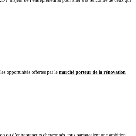
RDV majeur de l’entrepreneuriat pour aller à la rencontre de ceux qui
les opportunités offertes par le
marché porteur de la rénovation
rsion ou d’entrepreneurs chevronnés, tous partageaient une ambition