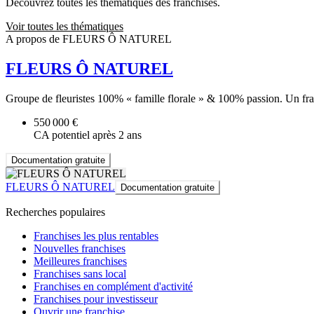
Découvrez toutes les thématiques des franchises.
Voir toutes les thématiques
A propos de FLEURS Ô NATUREL
FLEURS Ô NATUREL
Groupe de fleuristes 100% « famille florale » & 100% passion. Un franch
550 000 €
CA potentiel après 2 ans
Documentation gratuite
FLEURS Ô NATUREL
Documentation gratuite
Recherches populaires
Franchises les plus rentables
Nouvelles franchises
Meilleures franchises
Franchises sans local
Franchises en complément d'activité
Franchises pour investisseur
Ouvrir une franchise