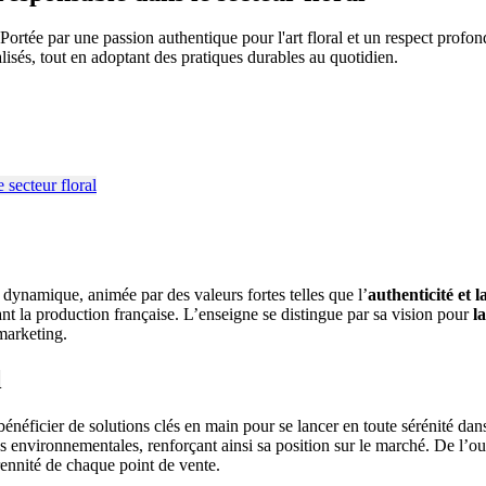
 Portée par une passion authentique pour l'art floral et un respect pro
lisés, tout en adoptant des pratiques durables au quotidien.
dynamique, animée par des valeurs fortes telles que l’
authenticité et 
ant la production française. L’enseigne se distingue par sa vision pour
l
 marketing.
l
énéficier de solutions clés en main pour se lancer en toute sérénité dans
ns environnementales, renforçant ainsi sa position sur le marché. De l’o
érennité de chaque point de vente.