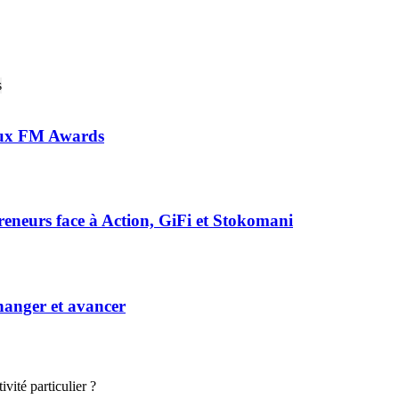
 aux FM Awards
preneurs face à Action, GiFi et Stokomani
hanger et avancer
vité particulier ?