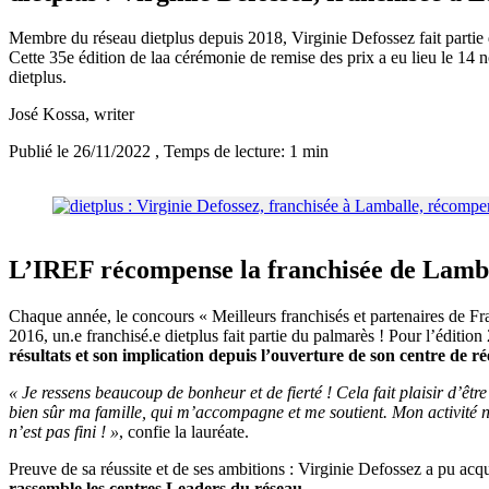
Membre du réseau dietplus depuis 2018, Virginie Defossez fait partie 
Cette 35e édition de laa cérémonie de remise des prix a eu lieu le 14
dietplus.
José Kossa
, writer
Publié le 26/11/2022
, Temps de lecture: 1 min
L’IREF récompense la franchisée de Lamb
Chaque année, le concours « Meilleurs franchisés et partenaires de F
2016, un.e franchisé.e dietplus fait partie du palmarès ! Pour l’éditio
résultats et son implication depuis l’ouverture de son centre de r
« Je ressens beaucoup de bonheur et de fierté ! Cela fait plaisir d’êtr
bien sûr ma famille, qui m’accompagne et me soutient. Mon activité n
n’est pas fini ! »
, confie la lauréate.
Preuve de sa réussite et de ses ambitions : Virginie Defossez a pu ac
rassemble les centres Leaders du réseau.