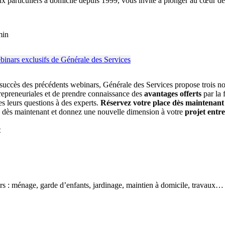
ux particuliers à domicile depuis 1999, vous invite à plonger au cœur de
min
succès des précédents webinars, Générale des Services propose trois n
trepreneuriales et de prendre connaissance des
avantages offerts
par la 
es leurs questions à des experts.
Réservez votre place dès maintenant
ce dès maintenant et donnez une nouvelle dimension à votre
projet entr
e
ers : ménage, garde d’enfants, jardinage, maintien à domicile, travaux…