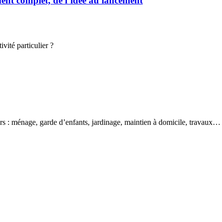
t complet, de l’idée au lancement
vité particulier ?
ers : ménage, garde d’enfants, jardinage, maintien à domicile, travaux…