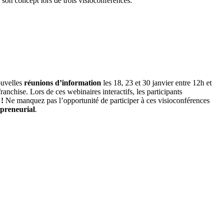
 son concept lors de trois visioconférences.
ouvelles
réunions d’information
les 18, 23 et 30 janvier entre 12h et
franchise. Lors de ces webinaires interactifs, les participants
 !
Ne manquez pas l’opportunité de participer à ces visioconférences
epreneurial
.