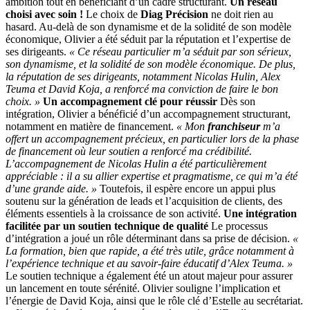
ambition tout en bénéficiant d’un cadre structurant.
Un réseau
choisi avec soin !
Le choix de
Diag Précision
ne doit rien au
hasard. Au-delà de son dynamisme et de la solidité de son modèle
économique, Olivier a été séduit par la réputation et l’expertise de
ses dirigeants.
« Ce réseau particulier m’a séduit par son sérieux,
son dynamisme, et la solidité de son modèle économique. De plus,
la réputation de ses dirigeants, notamment Nicolas Hulin, Alex
Teuma et David Koja, a renforcé ma conviction de faire le bon
choix. »
Un accompagnement clé pour réussir
Dès son
intégration, Olivier a bénéficié d’un accompagnement structurant,
notamment en matière de financement.
« Mon
franchiseur
m’a
offert un accompagnement précieux, en particulier lors de la phase
de financement où leur soutien a renforcé ma crédibilité.
L’accompagnement de Nicolas Hulin a été particulièrement
appréciable : il a su allier expertise et pragmatisme, ce qui m’a été
d’une grande aide. »
Toutefois, il espère encore un appui plus
soutenu sur la génération de leads et l’acquisition de clients, des
éléments essentiels à la croissance de son activité.
Une intégration
facilitée par un soutien technique de qualité
Le processus
d’intégration a joué un rôle déterminant dans sa prise de décision.
«
La formation, bien que rapide, a été très utile, grâce notamment à
l’expérience technique et au savoir-faire éducatif d’Alex Teuma. »
Le soutien technique a également été un atout majeur pour assurer
un lancement en toute sérénité. Olivier souligne l’implication et
l’énergie de David Koja, ainsi que le rôle clé d’Estelle au secrétariat.