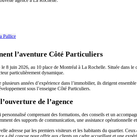
nouvelle agence à La Rochelle.
nent l’aventure Côté Particuliers
le 8 juin 2026, au 10 place de Montréal à La Rochelle. Située dans le qu
cteur particulièrement dynamique.
de plusieurs années d’expérience dans l’immobilier, ils dirigent ensemb
 développement sous l’enseigne Côté Particuliers.
’ouverture de l’agence
vi personnalisé comprenant des formations, des conseils et un accompa
otamment des supports de communication, une assistance opérationnelle e
elle adresse par les premiers visiteurs et les habitants du quartier. Ce
e a été conçue pour offrir aux clients un cadre accueillant et une expér