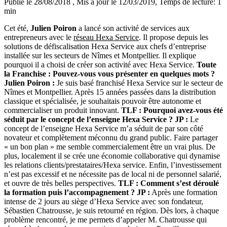
Publié le 28/08/2018
, Mis à jour le 12/03/2019
, Temps de lecture: 1
min
Cet été,
Julien Poiron
a lancé son activité de services aux
entrepreneurs avec le
réseau Hexa Service
. Il propose depuis les
solutions de défiscalisation Hexa Service aux chefs d’entreprise
installée sur les secteurs de Nîmes et Montpellier. Il explique
pourquoi il a choisi de créer son activité avec Hexa Service.
Toute
la Franchise : Pouvez-vous vous présenter en quelques mots ?
Julien Poiron :
Je suis basé franchisé Hexa Service sur le secteur de
Nîmes et Montpellier. Après 15 années passées dans la distribution
classique et spécialisée, je souhaitais pouvoir être autonome et
commercialiser un produit innovant.
TLF : Pourquoi avez-vous été
séduit par le concept de l’enseigne Hexa Service ?
JP :
Le
concept de l’enseigne Hexa Service m’a séduit de par son côté
novateur et complètement méconnu du grand public. Faire partager
« un bon plan » me semble commercialement être un vrai plus. De
plus, localement il se crée une économie collaborative qui dynamise
les relations clients/prestataires/Hexa service. Enfin, l’investissement
n’est pas excessif et ne nécessite pas de local ni de personnel salarié,
et ouvre de très belles perspectives.
TLF : Comment s’est déroulé
la formation puis l’accompagnement ?
JP :
Après une formation
intense de 2 jours au siège d’Hexa Service avec son fondateur,
Sébastien Chatrousse, je suis retourné en région. Dès lors, à chaque
problème rencontré, je me permets d’appeler M. Chatrousse qui