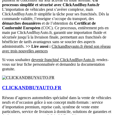
puissent se concentrer sur leur activité en toute sérénité.
Un
processus simplifié et sécurisé avec ClickAndBuyAuto.fr
L’importation de véhicules peut s’avérer complexe, mais
ClickAndBuyAuto.fr simplifie la tâche pour ses franchisés. Dès la
commande validée, l’enseigne s’occupe du transport, des
démarches douanières
et de l’obtention du
Certificat de
Conformité Européen
(COC). Ce processus, entièrement pris en
main par ClickAndBuyAuto.fr, garantit une importation fluide et
sécurisée jusqu’à la livraison finale, permettant aux franchisés de
bénéficier de tarifs avantageux sans se soucier des aspects
administratifs.
>> Lire aussi :
Clickandbuyauto.fr étend son réseau
avec trois nouvelles agences
Si vous souhaitez
devenir franchisé ClickAndBuyAuto.fr
, rendez-
vous sur leur fiche personnalisée et demandez la documentation
gratuite.
CLICKANDBUYAUTO.FR
Réseau d’agences automobiles spécialisé dans la vente de véhicules
neufs et d’occasion grâce à son concept multi-formats : service
d’importation premium, reprise cash, système de vente entre
particuliers, service de livraison à domicile, solutions de garanties et