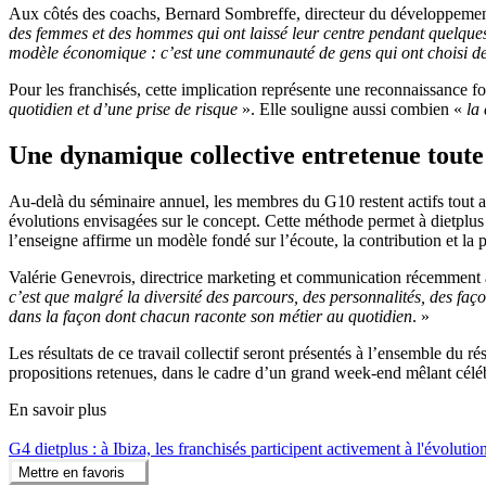
Aux côtés des coachs, Bernard Sombreffe, directeur du développement, 
des femmes et des hommes qui ont laissé leur centre pendant quelques j
modèle économique : c’est une communauté de gens qui ont choisi de
Pour les franchisés, cette implication représente une reconnaissance f
quotidien et d’une prise de risque
». Elle souligne aussi combien «
la
Une dynamique collective entretenue toute
Au-delà du séminaire annuel, les membres du G10 restent actifs tout au
évolutions envisagées sur le concept. Cette méthode permet à dietplus 
l’enseigne affirme un modèle fondé sur l’écoute, la contribution et la 
Valérie Genevrois, directrice marketing et communication récemment ar
c’est que malgré la diversité des parcours, des personnalités, des fa
dans la façon dont chacun raconte son métier au quotidien
. »
Les résultats de ce travail collectif seront présentés à l’ensemble du 
propositions retenues, dans le cadre d’un grand week-end mêlant célébr
En savoir plus
G4 dietplus : à Ibiza, les franchisés participent activement à l'évoluti
Mettre en favoris