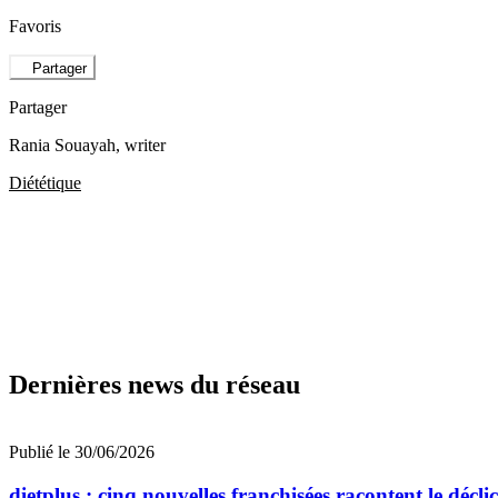
Favoris
Partager
Partager
Rania Souayah
, writer
Diététique
Dernières news du réseau
Publié le 30/06/2026
dietplus : cinq nouvelles franchisées racontent le décli