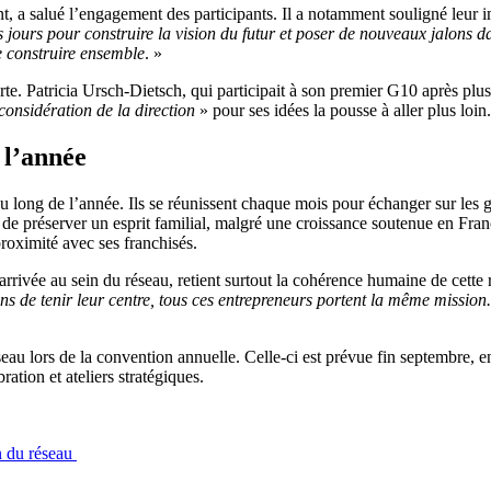
a salué l’engagement des participants. Il a notamment souligné leur imp
ours pour construire la vision du futur et poser de nouveaux jalons dan
 construire ensemble
. »
orte. Patricia Ursch-Dietsch, qui participait à son premier G10 après pl
 considération de la direction
» pour ses idées la pousse à aller plus loin.
 l’année
 long de l’année. Ils se réunissent chaque mois pour échanger sur les g
de préserver un esprit familial, malgré une croissance soutenue en Fran
proximité avec ses franchisés.
rivée au sein du réseau, retient surtout la cohérence humaine de cette 
çons de tenir leur centre, tous ces entrepreneurs portent la même missio
réseau lors de la convention annuelle. Celle-ci est prévue fin septembre,
ation et ateliers stratégiques.
on du réseau