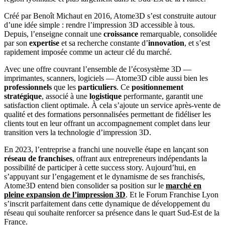
Créé par Benoît Michaut en 2016, Atome3D s’est construite autour
d’une idée simple : rendre l’impression 3D accessible à tous.
Depuis, l’enseigne connait une
croissance
remarquable, consolidée
par son
expertise
et sa recherche constante d’
innovation
, et s’est
rapidement imposée comme un acteur clé du marché.
Avec une offre couvrant l’ensemble de l’écosystème 3D —
imprimantes, scanners, logiciels — Atome3D cible aussi bien les
professionnels
que les
particuliers
. Ce
positionnement
stratégique
, associé à une
logistique
performante, garantit une
satisfaction client optimale. À cela s’ajoute un service après-vente de
qualité et des formations personnalisées permettant de fidéliser les
clients tout en leur offrant un accompagnement complet dans leur
transition vers la technologie d’impression 3D.
En 2023, l’entreprise a franchi une nouvelle étape en lançant son
réseau de franchises
, offrant aux entrepreneurs indépendants la
possibilité de participer à cette success story. Aujourd’hui, en
s’appuyant sur l’engagement et le dynamisme de ses franchisés,
Atome3D entend bien consolider sa position sur le
marché en
pleine expansion de l’impression 3D
. Et le Forum Franchise Lyon
s’inscrit parfaitement dans cette dynamique de développement du
réseau qui souhaite renforcer sa présence dans le quart Sud-Est de la
France.