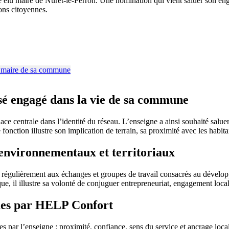
lu maire de Nuret-le-Ferron. Une nomination qui vient saluer son enga
ions citoyennes.
é engagé dans la vie de sa commune
e centrale dans l’identité du réseau. L’enseigne a ainsi souhaité salu
ction illustre son implication de terrain, sa proximité avec les habitan
environnementaux et territoriaux
 régulièrement aux échanges et groupes de travail consacrés au dévelop
ue, il illustre sa volonté de conjuguer entrepreneuriat, engagement local
ndues par HELP Confort
s par l’enseigne : proximité, confiance, sens du service et ancrage loca