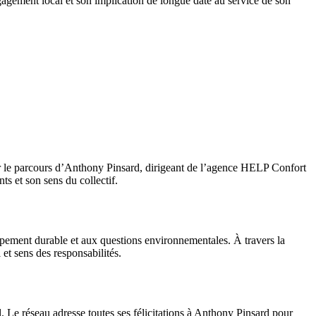
gement local et son implication de longue date au service de son
er le parcours d’Anthony Pinsard, dirigeant de l’agence HELP Confort
ts et son sens du collectif.
pement durable et aux questions environnementales. À travers la
 et sens des responsabilités.
l. Le réseau adresse toutes ses félicitations à Anthony Pinsard pour