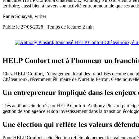
Franchisé HELP Confort à Châteauroux, Anthony Pinsard vient d’être é
territoire, aussi bien à travers son activité entrepreneuriale que ses act
Rania Souayah
, writer
Publié le 27/05/2026
, Temps de lecture: 2 min
HELP Confort met à l’honneur un franchis
Chez HELP Confort, l’engagement local des franchisés occupe une plac
Châteauroux, récemment élu maire de Nuret-le-Ferron. Cette nouvelle fon
Un entrepreneur impliqué dans les enjeux 
Très actif au sein du réseau HELP Confort, Anthony Pinsard participe
gestion de son agence et son investissement dans la transition écologiq
Une élection qui reflète les valeurs défe
Pour HELP Confort, cette élection reflète pleinement les valeurs portée