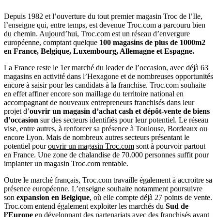
Depuis 1982 et l’ouverture du tout premier magasin Troc de l’Ile,
l’enseigne qui, entre temps, est devenue Troc.com a parcouru bien
du chemin. Aujourd’hui, Troc.com est un réseau d’envergure
européenne, comptant quelque
100 magasins de plus de 1000m2
en France, Belgique, Luxembourg, Allemagne et Espagne.
La France reste le 1er marché du leader de l’occasion, avec déjà 63
magasins en activité dans l’Hexagone et de nombreuses opportunités
encore à saisir pour les candidats à la franchise. Troc.com souhaite
en effet affiner encore son maillage du territoire national en
accompagnant de nouveaux entrepreneurs franchisés dans leur
projet d’
ouvrir un magasin d’achat cash et dépôt-vente de biens
d’occasion
sur des secteurs identifiés pour leur potentiel. Le réseau
vise, entre autres, à renforcer sa présence à Toulouse, Bordeaux ou
encore Lyon. Mais de nombreux autres secteurs présentant le
potentiel pour
ouvrir un magasin Troc.com
sont à pourvoir partout
en France. Une zone de chalandise de 70.000 personnes suffit pour
implanter un magasin Troc.com rentable.
Outre le marché français, Troc.com travaille également à accroitre sa
présence européenne. L’enseigne souhaite notamment poursuivre
son
expansion en Belgique
, où elle compte déjà 27 points de vente.
Troc.com entend également exploiter les marchés du
Sud de
l’Europe
en développant des partenariats avec des franchisés ayant