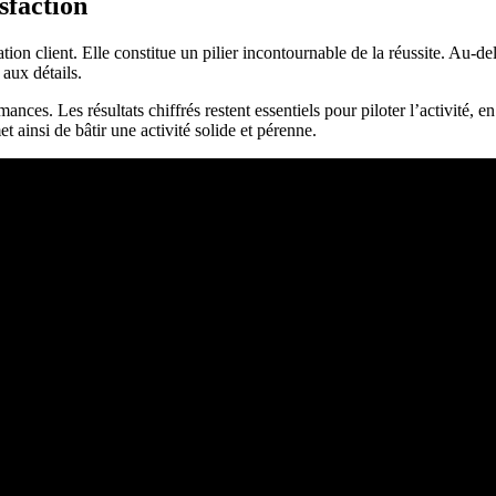
sfaction
ation client. Elle constitue un pilier incontournable de la réussite. Au-de
 aux détails.
ces. Les résultats chiffrés restent essentiels pour piloter l’activité, 
t ainsi de bâtir une activité solide et pérenne.