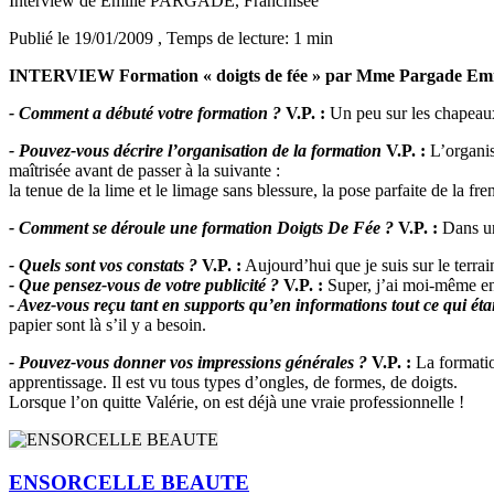
Interview de Emilie PARGADE, Franchisée
Publié le 19/01/2009
, Temps de lecture: 1 min
INTERVIEW Formation « doigts de fée » par Mme Pargade Emi
- Comment a débuté votre formation ?
V.P. :
Un peu sur les chapeaux d
- Pouvez-vous décrire l’organisation de la formation
V.P. :
L’organis
maîtrisée avant de passer à la suivante :
la tenue de la lime et le limage sans blessure, la pose parfaite de la fren
- Comment se déroule une formation Doigts De Fée ?
V.P. :
Dans une
- Quels sont vos constats ?
V.P. :
Aujourd’hui que je suis sur le terra
- Que pensez-vous de votre publicité ?
V.P. :
Super, j’ai moi-même en s
- Avez-vous reçu tant en supports qu’en informations tout ce qui éta
papier sont là s’il y a besoin.
- Pouvez-vous donner vos impressions générales ?
V.P. :
La formation
apprentissage. Il est vu tous types d’ongles, de formes, de doigts.
Lorsque l’on quitte Valérie, on est déjà une vraie professionnelle !
ENSORCELLE BEAUTE