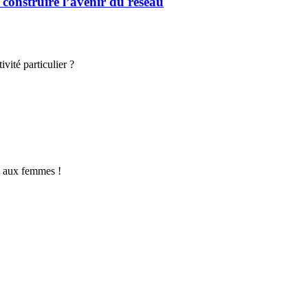
 construire l’avenir du réseau
vité particulier ?
e aux femmes !