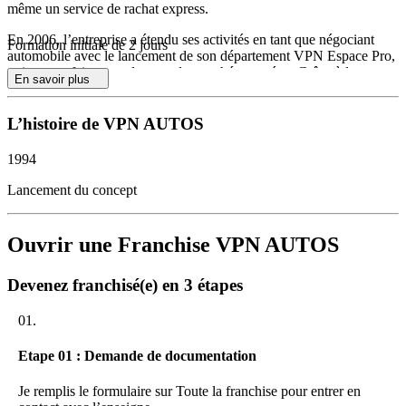
même un service de rachat express.
En 2006, l’entreprise a étendu ses activités en tant que négociant
Formation initiale de 2 jours
automobile avec le lancement de son département VPN Espace Pro,
qui a su se faire une place sur le marché européen. Grâce à la
En savoir plus
puissance de sa centrale d’achats, VPN Autos offre à ses clients un
vaste choix de véhicules tout au long de l’année, à des tarifs
extrêmement compétitifs, permettant ainsi des opportunités de ventes
L’histoire de VPN AUTOS
additionnelles.
1994
Depuis 2011, VPN Autos propose également aux professionnels de
l’automobile d’exploiter la marque en tant qu’affilié sur un territoire
Lancement du concept
défini. Le concept unique de l’enseigne, basé sur une expertise
avérée dans la gestion de l’activité des véhicules d’occasion
multimarques, est au service de la réussite de ses membres. VPN
Ouvrir une Franchise VPN AUTOS
Autos se démarque en offrant des services à forte valeur ajoutée et
complémentaire, renforçant ainsi son positionnement sur le marché.
Devenez franchisé(e) en 3 étapes
01.
Etape 01 : Demande de documentation
Je remplis le formulaire sur Toute la franchise pour entrer en