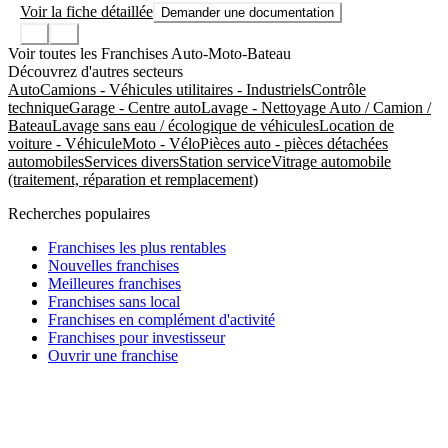
Voir la fiche détaillée
Demander une documentation
Voir toutes les Franchises Auto-Moto-Bateau
Découvrez d'autres secteurs
Auto
Camions - Véhicules utilitaires - Industriels
Contrôle
technique
Garage - Centre auto
Lavage - Nettoyage Auto / Camion /
Bateau
Lavage sans eau / écologique de véhicules
Location de
voiture - Véhicule
Moto - Vélo
Pièces auto - pièces détachées
automobiles
Services divers
Station service
Vitrage automobile
(traitement, réparation et remplacement)
Recherches populaires
Franchises les plus rentables
Nouvelles franchises
Meilleures franchises
Franchises sans local
Franchises en complément d'activité
Franchises pour investisseur
Ouvrir une franchise