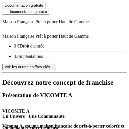
Documentation gratuite
Documentation gratuite
Maison Française Prêt à porter Haut de Gamme
Maison Française Prêt à porter Haut de Gamme
0 €
Droit d'entrée
33
Implantations
Voir les autres chiffres clés
Découvrez notre concept de franchise
Présentation de VICOMTE A
VICOMTE A
Un Univers - Une Communauté
Vicomte A.
est une maison française de prêt-à-porter colorée et
Où implanter votre franchise