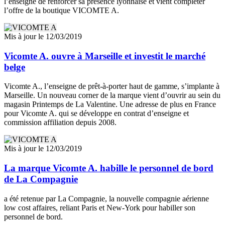
Ile de Ré
l’enseigne de renforcer sa présence lyonnaise et vient compléter
l’offre de la boutique VICOMTE A.
Cap Ferret
Annecy
Mis à jour le 12/03/2019
Chamonix
Vicomte A. ouvre à Marseille et investit le marché
belge
Meribel
Courchevel
Vicomte A., l’enseigne de prêt-à-porter haut de gamme, s’implante à
Marseille. Un nouveau corner de la marque vient d’ouvrir au sein du
Val d’isere
magasin Printemps de La Valentine. Une adresse de plus en France
pour Vicomte A. qui se développe en contrat d’enseigne et
commission affiliation depuis 2008.
Mis à jour le 12/03/2019
La marque Vicomte A. habille le personnel de bord
de La Compagnie
a été retenue par La Compagnie, la nouvelle compagnie aérienne
low cost affaires, reliant Paris et New-York pour habiller son
personnel de bord.