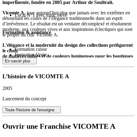
impertinente, fondée en 2005 par Arthur de Soultrait.
Vicomte A
. joue aujourd’hui plus que jamais avec les extrêmes en
Local N°1 avec trafic élevé
détournant les codes de l’élégance traditionnelle dans un esprit
d’irrévérence. Le résultat est un vestiaire décomplexé et résolument
moderne, aux couleurs vives et aux inspirations éclectiques qui sont
Formation & assistance
le propre du chic Vicomte A.
L’élégance et la modernité du design des collections préﬁgurent
Formation caisse
le choix
Formation Vente
de matières nobles et de couleurs lumineuses pour les boutiques
Formation Merch
En savoir plus
Suivi vente
Les éclairages, les façades et les vitrines ont été pensés pour installer
Suivi merch
deux identités fortes permettant aux boutiques de s’insérer
L’histoire de VICOMTE A
harmonieusement au cœur de leur environnement, quel qu’il soit :
une façade gris étain en habillage des boutiques en centres villes et
2005
une façade blanche pour les boutiques de bord de mer.
Lancement du concept
Parées de ce nouveau design qui sera déployé au cours de l’année
2014, les boutiques
Vicomte A.
seront plus que jamais des
écrins
d’élégance et de convivialité
au service d’une intimité entre la
Toute l'histoire de l'enseigne
marque et ses clients.
Ouvrir une Franchise VICOMTE A
Huit ans après sa création,
Vicomte A.
est désormais une marque
total look qui a développé aux côtés de son vestiaire masculin, des
lignes pour la femme et l’enfant. La marque compte désormais plus