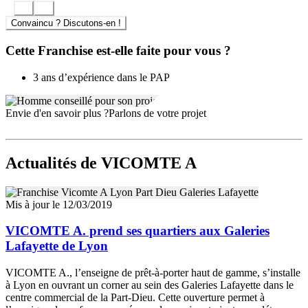
Clermond Ferrand
Convaincu ? Discutons-en !
Lille
Cette Franchise est-elle faite pour vous ?
Strasbourg
Nancy
3 ans d’expérience dans le PAP
Metz
Envie d'en savoir plus ?
Parlons de votre projet
Colmar
Mulhouse
Actualités
de VICOMTE A
Avignon
Nice
Mis à jour le 12/03/2019
Cannes
VICOMTE A. prend ses quartiers aux Galeries
Marseille
Lafayette de Lyon
Aix en provence
VICOMTE A., l’enseigne de prêt-à-porter haut de gamme, s’installe
à Lyon en ouvrant un corner au sein des Galeries Lafayette dans le
La Rochelle
centre commercial de la Part-Dieu. Cette ouverture permet à