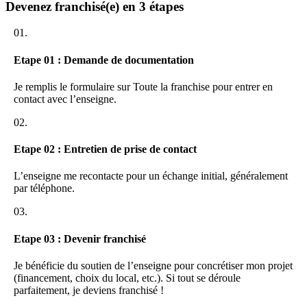
Devenez franchisé(e) en 3 étapes
de 350 points de vente dans le monde, tous situés à des adresses
prestigieuses.
01.
Depuis sa création, l’univers de la marque a considérablement
Etape 01 : Demande de documentation
évolué sous l’impulsion d’Arthur de Soultrait et de ses designers.
L’univers preppy des débuts a laissé place à des collections plus
mode et plus audacieuses, avec toujours le même travail autour des
Je remplis le formulaire sur Toute la franchise pour entrer en
couleurs vives, des détails et des finitions pour proposer aux clients
contact avec l’enseigne.
un vestiaire alternatif leur permettant d’être élégants différemment.
02.
Etape 02 : Entretien de prise de contact
Ferez-vous partie de cette aventure à nulle autre pareille ?
L’enseigne me recontacte pour un échange initial, généralement
**Vicomte A se développe principalement dans les villes
par téléphone.
03.
Paris
Etape 03 : Devenir franchisé
Versaille
Fontainebleau
Je bénéficie du soutien de l’enseigne pour concrétiser mon projet
(financement, choix du local, etc.). Si tout se déroule
Lyon
parfaitement, je deviens franchisé !