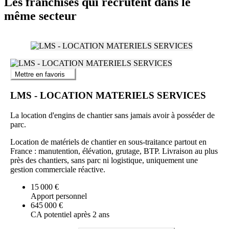
Les franchises qui recrutent dans le
(financez uniquement votre formation soit 9 450€ HT et votre
lancement)
même secteur
Un réel projet d’avenir sur un marché financé et porteur
La perspective de gains importants en exerçant un métier
passionnant
EN RESUMÉ :
Mettre en favoris
Vous avez la fibre entrepreneuriale, êtes passionné(e) par la
LMS - LOCATION MATERIELS SERVICES
fonction commerciale et le management
Vous désirez valorisez votre expérience et être fier(e) de votre
La location d'engins de chantier sans jamais avoir à posséder de
réussite
parc.
Location de matériels de chantier en sous-traitance partout en
France : manutention, élévation, grutage, BTP. Livraison au plus
près des chantiers, sans parc ni logistique, uniquement une
gestion commerciale réactive.
15 000 €
Apport personnel
645 000 €
CA potentiel après 2 ans