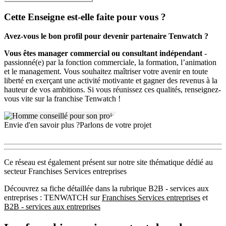
management réalistes et efficaces.
Cette Enseigne est-elle faite pour vous ?
AU QUOTIDIEN VOTRE JOB :
Avez-vous le bon profil pour devenir partenaire Tenwatch ?
Animer vos séminaires TENWATCH
Vous êtes manager commercial ou consultant indépendant
-
passionné(e) par la fonction commerciale, la formation, l’animation
Recruter, suivre et accompagner les forces de vente de vos
et le management. Vous souhaitez maîtriser votre avenir en toute
clients
liberté en exerçant une activité motivante et gagner des revenus à la
hauteur de vos ambitions. Si vous réunissez ces qualités, renseignez-
Former les dirigeants ou managers commerciaux
vous vite sur la franchise Tenwatch !
NOUS VOUS PROPOSONS :
Envie d'en savoir plus ?
Parlons de votre projet
De rejoindre un réseau en plein développement d’experts
indépendants
La création et la direction d’un cabinet en toute liberté
Ce réseau est également présent sur notre site thématique dédié au
Une méthode exclusive très performante
secteur Franchises Services entreprises
La transmission d’un savoir-faire
Une formation commerciale et pédagogique
Découvrez sa fiche détaillée dans la rubrique B2B - services aux
Des documents commerciaux, administratifs, et contenus
entreprises : TENWATCH sur
Franchises Services entreprises
et
pédagogiques
B2B - services aux entreprises
Une exclusivité territoriale et une assistance permanente
Des conditions financières d’accès au réseau très accessibles