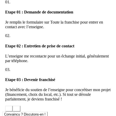
01.
Etes-vous un manager commercial expérimenté ? oui / non
Etes-vous passionné par la fonction commerciale ? oui / non
Avez-vous la fibre entrepreneuriale ? oui / non
Etape 01 : Demande de documentation
Voulez-vous et pouvez-vous vous investir dans un nouveau
métier ? oui / non
Je remplis le formulaire sur Toute la franchise pour entrer en
Souhaitez-vous être indépendant mais travailler en équipe ?
contact avec l’enseigne.
oui / non
Désirez-vous mieux vivre et travaillez dans votre région ? oui
02.
/ non
Souhaitez-vous réussir et gagner de l’argent ? oui / non
Etape 02 : Entretien de prise de contact
Si vous avez répondu oui, notre proposition va vous intéresser.
L’enseigne me recontacte pour un échange initial, généralement
par téléphone.
VOTRE FUTUR METIER :
03.
Améliorer la PERFORMANCE DES FORCES DE VENTE des
entreprises.
Etape 03 : Devenir franchisé
L’organisation de la vente et la conduite des affaires sont souvent
mal maîtrisées.
Je bénéficie du soutien de l’enseigne pour concrétiser mon projet
(financement, choix du local, etc.). Si tout se déroule
La mise en place d’une démarche d’optimisation permet d’y
parfaitement, je deviens franchisé !
parvenir plus vite et plus facilement grâce à une analyse du potentiel
commercial de l’entreprise, à la transmission d’une méthode
performante et à la mise en place d’outils et de principes de
Convaincu ? Discutons-en !