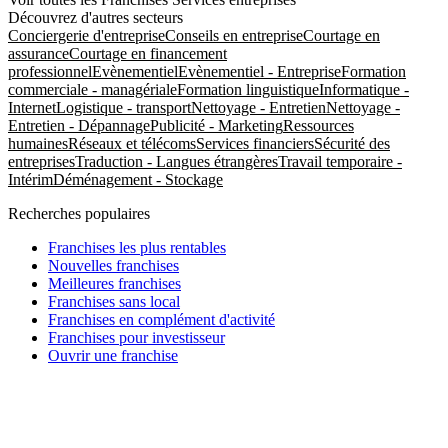
Découvrez d'autres secteurs
Conciergerie d'entreprise
Conseils en entreprise
Courtage en
assurance
Courtage en financement
professionnel
Evènementiel
Evènementiel - Entreprise
Formation
commerciale - managériale
Formation linguistique
Informatique -
Internet
Logistique - transport
Nettoyage - Entretien
Nettoyage -
Entretien - Dépannage
Publicité - Marketing
Ressources
humaines
Réseaux et télécoms
Services financiers
Sécurité des
entreprises
Traduction - Langues étrangères
Travail temporaire -
Intérim
Déménagement - Stockage
Recherches populaires
Franchises les plus rentables
Nouvelles franchises
Meilleures franchises
Franchises sans local
Franchises en complément d'activité
Franchises pour investisseur
Ouvrir une franchise