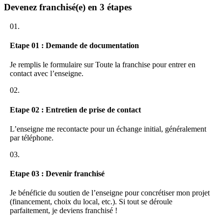
Traitement de paie : établissement des bulletins de salaire,
Devenez franchisé(e) en 3 étapes
déclarations sociales, gestion des embauches et des sorties de
personnel.
01.
Gestion administrative générale : télésecrétariat, organisation
des dossiers internes, assistance à la gestion documentaire,
préparation des courriers et archivage digitalisé.
Etape 01 : Demande de documentation
Les avantages de notre accompagnement
Je remplis le formulaire sur Toute la franchise pour entrer en
contact avec l’enseigne.
Faire appel à notre cabinet, c’est s’assurer d’un gain de temps
précieux et d’une meilleure organisation. Nos outils et procédures
02.
sont pensés pour une intégration fluide dans votre quotidien
professionnel. Nos équipes disposent d’une expertise pointue pour
Etape 02 : Entretien de prise de contact
répondre aux besoins spécifiques des entrepreneurs et dirigeants
d’aujourd’hui.
L’enseigne me recontacte pour un échange initial, généralement
par téléphone.
Pourquoi choisir notre franchise ?
03.
En optant pour notre franchise, vous intégrez un réseau dynamique
et en croissance qui place la satisfaction client au cœur de ses
Etape 03 : Devenir franchisé
priorités. Nous vous accompagnons dès le lancement et tout au long
de votre parcours, avec des formations pratiques, un suivi
personnalisé et l’accès à des outils digitaux performants. Notre
Je bénéficie du soutien de l’enseigne pour concrétiser mon projet
engagement : vous aider à réussir dans la gestion administrative et
(financement, choix du local, etc.). Si tout se déroule
pré-comptable, au service des entreprises locales.
parfaitement, je deviens franchisé !