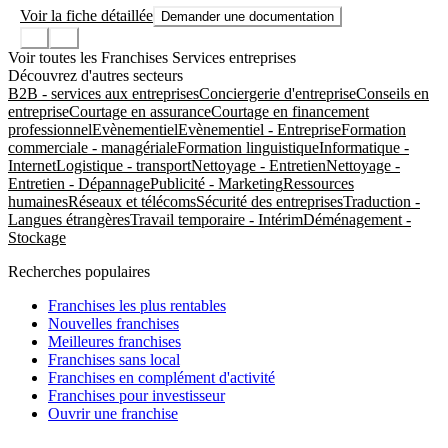
Voir la fiche détaillée
Demander une documentation
Voir toutes les Franchises Services entreprises
Découvrez d'autres secteurs
B2B - services aux entreprises
Conciergerie d'entreprise
Conseils en
entreprise
Courtage en assurance
Courtage en financement
professionnel
Evènementiel
Evènementiel - Entreprise
Formation
commerciale - managériale
Formation linguistique
Informatique -
Internet
Logistique - transport
Nettoyage - Entretien
Nettoyage -
Entretien - Dépannage
Publicité - Marketing
Ressources
humaines
Réseaux et télécoms
Sécurité des entreprises
Traduction -
Langues étrangères
Travail temporaire - Intérim
Déménagement -
Stockage
Recherches populaires
Franchises les plus rentables
Nouvelles franchises
Meilleures franchises
Franchises sans local
Franchises en complément d'activité
Franchises pour investisseur
Ouvrir une franchise