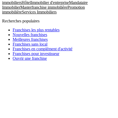
immobiliers
Hôtel
Immobilier d'entreprise
Mandataire
Immobilier
Masterfranchise immobilière
Promotion
immobilière
Services Immobiliers
Recherches populaires
Franchises les plus rentables
Nouvelles franchises
Meilleures franchises
Franchises sans local
Franchises en complément d'activité
Franchises pour investisseur
Ouvrir une franchise