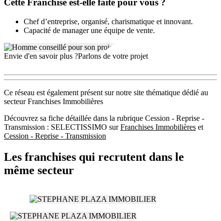
Cette Franchise est-elle faite pour vous ?
qu’une éthique professionnelle à laquelle elle ne déroge pas. Animée
par une réelle volonté de proposer à une clientèle toujours plus
Chef d’entreprise, organisé, charismatique et innovant.
nombreuse des prestations hautement qualitatives, elle met au centre
Capacité de manager une équipe de vente.
de ses préoccupations la transparence et le fair-play dans les affaires.
Cette philosophe lui permet de se positionner aujourd’hui sur le
marché comme un acteur incontournable et fiable dans divers
Envie d'en savoir plus ?
Parlons de votre projet
domaines de compétences.
Ce réseau est également présent sur notre site thématique dédié au
secteur Franchises Immobilières
Découvrez sa fiche détaillée dans la rubrique Cession - Reprise -
Transmission : SELECTISSIMO sur
Franchises Immobilières
et
Cession - Reprise - Transmission
Les franchises qui recrutent dans le
même secteur