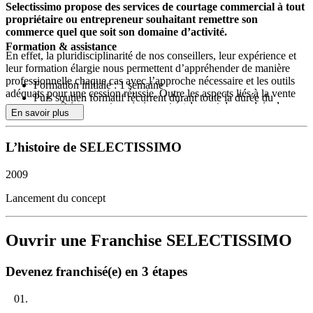
Selectissimo propose des services de courtage commercial à tout
propriétaire ou entrepreneur souhaitant remettre son
commerce quel que soit son domaine d’activité.
Formation & assistance
En effet, la pluridisciplinarité de nos conseillers, leur expérience et
leur formation élargie nous permettent d’appréhender de manière
professionnelle chaque cas avec l’approche nécessaire et les outils
Formation initiale : 1 semaine
adéquats pour une cession réussie. Outre les aspects liés à la vente
Puis soutien formatif récurrent durant toute la durée du
que nous maîtrisons, notre mission est également de conduire la
contrat.
En savoir plus
négociation en prenant soin d’évaluer soigneusement les aspects
financiers, fiscaux, juridiques et administratifs d’un dossier en
équilibre entre les intérêts du vendeur et de l’acheteur.
L’histoire de SELECTISSIMO
DOMAINES DE COMPÉTENCES
2009
Outre ses prestations de courtage en remise de commerces et
Lancement du concept
d’entreprises qui constituent ses principales activités, Selectissimo a
développé des compétences plurielles à l’intention des entrepreneurs
soucieux d’être accompagnés, conseillés et soutenus dans le
Ouvrir une Franchise SELECTISSIMO
démarrage de leurs activités économiques. Au-delà de ses missions
habituelles de courtage, Selectissimo prolonge ses actions en
proposant des services élargis dans les domaines administratifs,
Devenez franchisé(e) en 3 étapes
juridiques, financiers, informatiques, formatifs et plus largement
organisationnels. Ce positionnement unique lui permet ainsi de se
01.
distinguer clairement de ses compétiteurs qui ne se concentrent