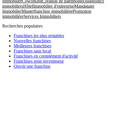
Immobilier
Coworking
Création de patrimoine
Diagnostics
immobiliers
Hôtel
Immobilier d'entreprise
Mandataire
Immobilier
Masterfranchise immobilière
Promotion
immobilière
Services Immobiliers
Recherches populaires
Franchises les plus rentables
Nouvelles franchises
Meilleures franchises
Franchises sans local
Franchises en complément d'activité
Franchises pour investisseur
Ouvrir une franchise