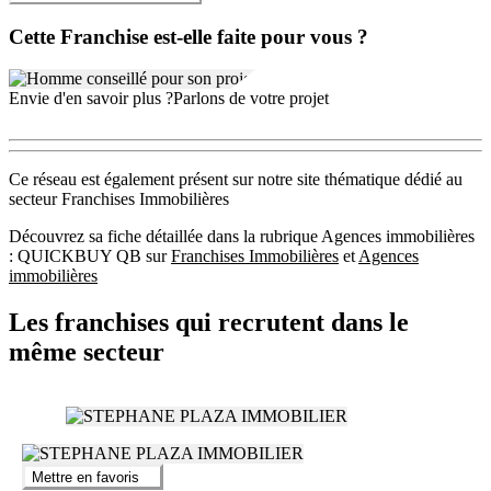
de maximiser ses profits à la sortie, comparativement à une revente à
un promoteur, lotisseur ou marchand de biens.
Cette Franchise est-elle faite pour vous ?
Lors de la revente, QuickBuy prendra un pourcentage à convenir
avec le vendeur sur toutes les reventes (que QuickBuy vende ou pas
les biens ensuite).
Envie d'en savoir plus ?
Parlons de votre projet
Dans l’hypothèse ou QuickBuy vendrait en plus à des investisseurs
présentés par ses soins, QuickBuy facturerait également des frais
d’agence conformément à son barème d’honoraires.
Ce réseau est également présent sur notre site thématique dédié au
secteur Franchises Immobilières
L’ouverture d’un QuickBuy sur une ville produit une vrai émulation
autour de celui-ci, et crée forcément événements !
Découvrez sa fiche détaillée dans la rubrique Agences immobilières
: QUICKBUY QB sur
Franchises Immobilières
et
Agences
Vous êtes marchand de biens ? Serial investisseur en immobilier ?
immobilières
Ou Agent Immobilier expérimenté ?
Les franchises qui recrutent dans le
Et vous souhaitez prendre le contre-pied en vous lançant dans un
concept novateur qui fera la différence dans un marché ultra
même secteur
concurrentiel ?!
QuickBuy est fait pour vous !!!
Mettre en favoris