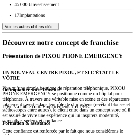
45 000 €
Investissement
17
Implantations
Voir les autres chiffres clés
Découvrez notre concept de franchise
Présentation de PIXOU PHONE EMERGENCY
UN NOUVEAU CENTRE PIXOU, ET SI C’ÉTAIT LE
VÔTRE
Plus qu’une simple boutique de réparation téléphonique, PIXOU
Où implanter votre franchise
PHONE EMERGENCY se positionne comme un hôpital pour
téléphones. À travers une véritable mise en scène et des réparateurs
totalement investis dans leur rôle de chirurgiens (revêtant blouses et
Loyers à faible coût. Emplacements 1 et 1 bis.
stéthoscopes entre autres), le client entre dans un concept store où il
est assuré de vivre une expérience qui lui inspirera modernité,
sympathie, sérieux et confiance.
Formation & assistance
Cette confiance est renforcée par le fait que nous considérons le