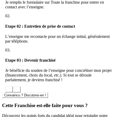
Je remplis le formulaire sur Toute la franchise pour entrer en
chacun peut apporter sa pierre à l’édifice. Toute suggestion
contact avec l’enseigne.
visant à faire grandir la marque est bonne à prendre.
Le respect : Le respect est donc tout aussi important : Entre
02.
nous. Mais aussi envers l’enseigne, soi-même et le client.
Etape 02 : Entretien de prise de contact
**Les forces de l’enseigne :
Un concept original avec un positionnement unique
L’enseigne me recontacte pour un échange initial, généralement
Une forte présence sur les réseaux sociaux
par téléphone.
Un environnement propice pour s’élever, tant
03.
professionnellement que personnellement
L’avenir se trouve dans votre main : Dans votre téléphone.
Tout se digitalise et se dématérialise, le téléphone devient
Etape 03 : Devenir franchisé
donc indispensable.
Je bénéficie du soutien de l’enseigne pour concrétiser mon projet
**Les avantages financiers :
(financement, choix du local, etc.). Si tout se déroule
parfaitement, je deviens franchisé !
Une activité pérenne et rentable, y compris en cette période de
crise sanitaire
Faible masse salariale
Convaincu ? Discutons-en !
Un investissement rentabilisé en moins de 2 ans en moyenne
Cette Franchise est-elle faite pour vous ?
Découvrez les points forts du candidat idéal pour rejoindre notre