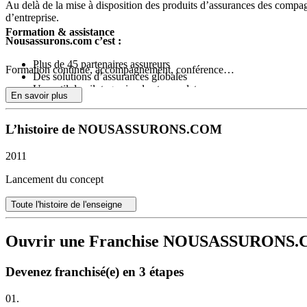
Au delà de la mise à disposition des produits d’assurances des compag
d’entreprise.
Formation & assistance
Nousassurons.com c’est :
Plus de 45 partenaires assureurs
Formation continue, accompagnement, conférence…
Des solutions d’assurances globales
Un outil de pilotage simple et complet
En savoir plus
Un accompagnement commercial et individualisé
Le soutien et l’expertise d’intervenants externes
Une formation dédiée
L’histoire de NOUSASSURONS.COM
Nousassurons est le support de votre réussite !
2011
Lancement du concept
Toute l'histoire de l'enseigne
Ouvrir une Franchise NOUSASSURONS
Devenez franchisé(e) en 3 étapes
01.