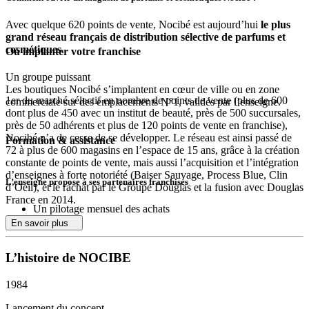
Avec quelque 620 points de vente, Nocibé est aujourd’hui
le plus
grand réseau français de distribution sélective de parfums et
cosmétiques
.
Où implanter votre franchise
Un groupe puissant
Les boutiques Nocibé s’implantent en cœur de ville ou en zone
1er du marché sélectif en nombre de points de vente (plus de 600
commerciale sur des emplacements N°1, validés par l’enseigne.
dont plus de 450 avec un institut de beauté, près de 500 succursales,
près de 50 adhérents et plus de 120 points de vente en franchise),
Nocibé n’a de cesse de se développer. Le réseau est ainsi passé de
Formation & assistance
72 à plus de 600 magasins en l’espace de 15 ans, grâce à la création
constante de points de vente, mais aussi l’acquisition et l’intégration
d’enseignes à forte notoriété (Baiser Sauvage, Process Blue, Clin
L’enseigne propose à ses partenaires franchisés
d’Oeil), et le rachat par le Groupe Douglas et la fusion avec Douglas
France en 2014.
Un pilotage mensuel des achats
Des envois mensuels de tableaux de suivi personnalisés des
Aujourd’hui, Nocibé fait partie du groupe Douglas, leader européen
En savoir plus
chiffres d’achats par fournisseur
de la parfumerie sélective, qui compte 1700 magasins implantés
2 séminaires par an avec présence des fournisseurs (une
dans 19 pays.
L’histoire de NOCIBE
convention achats spécifique franchise et une convention
nationale franchises et succursales)
En 2015, le CA de l’enseigne a approché le milliard d’euros.
Des outils de communication internes et externes performants
1984
(site extranet dédié à la franchise, site e-commerce,
Un concept fort : Nocibé libère la beauté
Lancement du concept
campagnes de communication sur les grands médias