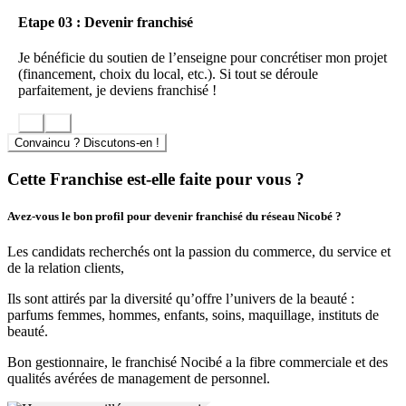
Etape 03 : Devenir franchisé
L’enseigne propose une carte de soins variés, une large offre
cadeaux (cartes cadeaux, coffrets institut, compositions et cadeaux
Je bénéficie du soutien de l’enseigne pour concrétiser mon projet
personnalisés…) et une panoplie complète de services : création de
(financement, choix du local, etc.). Si tout se déroule
parfums sur-mesure, emballages cadeaux uniques, commande
parfaitement, je deviens franchisé !
express…
Intérieur d’une parfumerie Nocibé
Convaincu ? Discutons-en !
Les avantages Nocibé
Cette Franchise est-elle faite pour vous ?
Devenir franchisé Nocibé
c’est bénéficier de la puissance d’un
Groupe et de la force d’un réseau.
Avez-vous le bon profil pour devenir franchisé du réseau Nicobé ?
Les partenaires bénéficient au quotidien de la notoriété de l’enseigne
Les candidats recherchés ont la passion du commerce, du service et
Nocibé, de sa puissance d’achat (négociations et accords avec les
de la relation clients,
fournisseurs), d’un plan marketing dynamique, d’un programme de
fidélisation puissant, d’une formation spécifique assurée en interne,
Ils sont attirés par la diversité qu’offre l’univers de la beauté :
et d’un accompagnement de proximité efficace emmené par une
parfums femmes, hommes, enfants, soins, maquillage, instituts de
équipe dédiée à la franchise.
beauté.
Bon gestionnaire, le franchisé Nocibé a la fibre commerciale et des
qualités avérées de management de personnel.