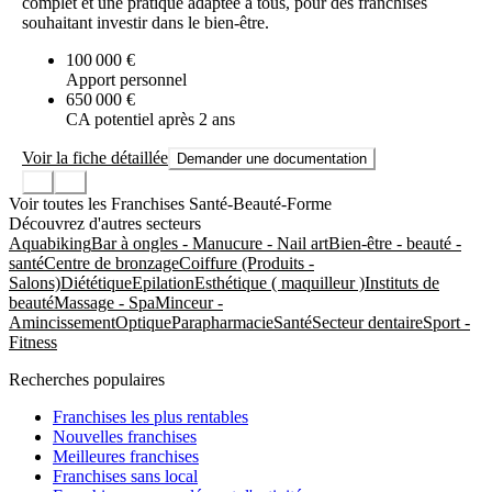
complet et une pratique adaptée à tous, pour des franchisés
souhaitant investir dans le bien-être.
100 000 €
Apport personnel
650 000 €
CA potentiel après 2 ans
Voir la fiche détaillée
Demander une documentation
Voir toutes les Franchises Santé-Beauté-Forme
Découvrez d'autres secteurs
Aquabiking
Bar à ongles - Manucure - Nail art
Bien-être - beauté -
santé
Centre de bronzage
Coiffure (Produits -
Salons)
Diététique
Epilation
Esthétique ( maquilleur )
Instituts de
beauté
Massage - Spa
Minceur -
Amincissement
Optique
Parapharmacie
Santé
Secteur dentaire
Sport -
Fitness
Recherches populaires
Franchises les plus rentables
Nouvelles franchises
Meilleures franchises
Franchises sans local