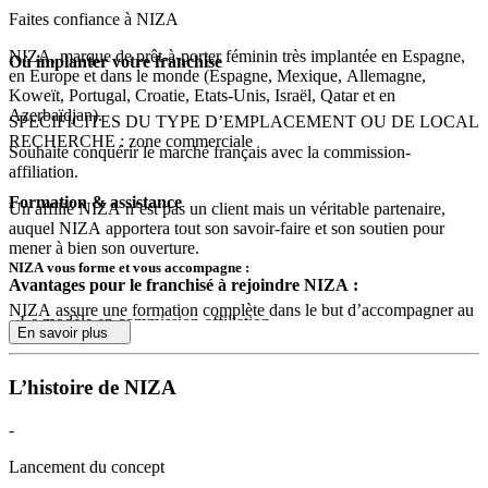
Faites confiance à NIZA
NIZA, marque de prêt-à-porter féminin très implantée en Espagne,
Où implanter votre franchise
en Europe et dans le monde (Espagne, Mexique, Allemagne,
Koweït, Portugal, Croatie, Etats-Unis, Israël, Qatar et en
Azerbaïdjan).
SPECIFICITES DU TYPE D’EMPLACEMENT OU DE LOCAL
RECHERCHE : zone commerciale
Souhaite conquérir le marché français avec la commission-
affiliation.
Formation & assistance
Un affilié NIZA n’est pas un client mais un véritable partenaire,
auquel NIZA apportera tout son savoir-faire et son soutien pour
mener à bien son ouverture.
NIZA vous forme et vous accompagne :
Avantages pour le franchisé à rejoindre NIZA :
NIZA assure une formation complète dans le but d’accompagner au
•
Le modèle en commission-affiliation
mieux ses partenaires.
En savoir plus
•
Une implantation mondiale développée
•
Formation initiale
L’histoire de NIZA
•
Une offre de produits très importante
•
Accompagnement au lancement
-
•
Un réassort hebdomadaire.
•
Communication et marketing interne
Lancement du concept
Avantages financiers pour le futur franchisé :