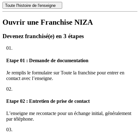
Toute l'histoire de l'enseigne
•
Une offre sans stocks
•
Un faible investissement de départ de l’affilié
Ouvrir une Franchise NIZA
•
Un CA de 200 000€ réalisable après 2 ans d’activité
Devenez franchisé(e) en 3 étapes
01.
Etape 01 : Demande de documentation
Je remplis le formulaire sur Toute la franchise pour entrer en
contact avec l’enseigne.
02.
Etape 02 : Entretien de prise de contact
L’enseigne me recontacte pour un échange initial, généralement
par téléphone.
03.