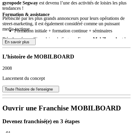
gyropode Segway
est devenu l’une des activités de loisirs les plus
tendances !
Formation & assistance
Plébiscité par les plus grands annonceurs pour leurs opérations de
street-marketing, il est également considéré comme un puissant
media-tactique.
Formation initiale + formation continue + séminaires
Développé sous l’impulsion de Segway France,
Mobilboard
est le
En savoir plus
réseau d’agences de location de gyropodes Segway.
Mobilboard
offre de multiples configurations d’implantation
L’histoire de MOBILBOARD
déclinées à proximité d’un site touristique, au cœur d’une ville, au
départ d’une base de loisirs, ou au sein d’un espace naturel.
2008
Surfez sur les nouvelles tendances et le pouvoir attractif du Segway
Lancement du concept
en vous appuyant sur la dynamique et l’expérience du réseau.
Toute l'histoire de l'enseigne
En devenant adhérent
Mobilboard
, les commerçants indépendants
bénéficient de tous les outils et les services du réseau pour bien
développer leur exploitation.
Ouvrir une Franchise MOBILBOARD
Devenez franchisé(e) en 3 étapes
01.