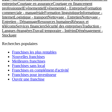
entreprise
Courtage en assurance
Courtage en financement
professionnel
Evènementiel
Evènementiel - Entreprise
Formation
commerciale - managériale
Formation linguistique
Informatique -
Internet
Logistique - transport
Nettoyage - Entretien
Nettoyage -
Entretien - Dépannage
Ressources humaines
Réseaux et
télécoms
Services financiers
Sécurité des entreprises
Traduction -
Langues étrangères
Travail temporaire - Intérim
Déménagement -
Stockage
Recherches populaires
Franchises les plus rentables
Nouvelles franchises
Meilleures franchises
Franchises sans local
Franchises en complément d'activité
Franchises pour investisseur
Ouvrir une franchise