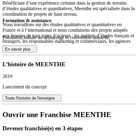
Bénéficiant d’une expérience certaine dans la gestion de terrains
d’études qualitatives et quantitatives, Meenthe est spécialisée dans la
coordination de projets de haut niveau.
Formation & assistance
Nous travaillons sur des études qualitatives et quantitatives en
France et à l’international et nous conduisons des projets adaptés
aux besoins de tous types d’acteurs : les instituts d’études français et
Formation initiale au démarrage et convention annuelle.
étrangers, les responsables marketing et commerciaux, les agences
de communication et de design, les entrepreneurs et bien d’autres
En savoir plus
encore.
Aujourd’hui notre équipe est présente en France, en Europe, en
L’histoire de MEENTHE
Amérique et en Asie.
2019
Lancement du concept
Toute l'histoire de l'enseigne
Ouvrir une Franchise MEENTHE
Devenez franchisé(e) en 3 étapes