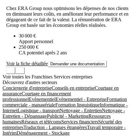
Chez ERA Group nous optimisons les dépenses de nos clients
en diminuant leurs coûts, en améliorant leur performance et en
dégageant de ce fait de la valeur. La rémunération de ERA
Group est basée sur les économies réelles réalisées.
30 000 €
Apport personnel
250 000 €
CA potentiel après 2 ans
Voir la fiche détaillée
Demander une documentation
Voir toutes les Franchises Services entreprises
Découvrez d'autres secteurs
Conciergerie d'entreprise
Conseils en entreprise
Courtage en
assurance
Courtage en financement
professionnel
Evènementiel
Evènementiel - Entreprise
Formation
commerciale - managériale
Formation linguistique
Informatique -
Internet
Logistique - transport
Nettoyage - Entretien
Nettoyage -
Entretien - Dépannage
Publicité - Marketing
Ressources
humaines
Réseaux et télécoms
Services financiers
Sécurité des
entreprises
Traduction - Langues étrangères
Travail temporaire -
Intérim
Déménagement - Stockage