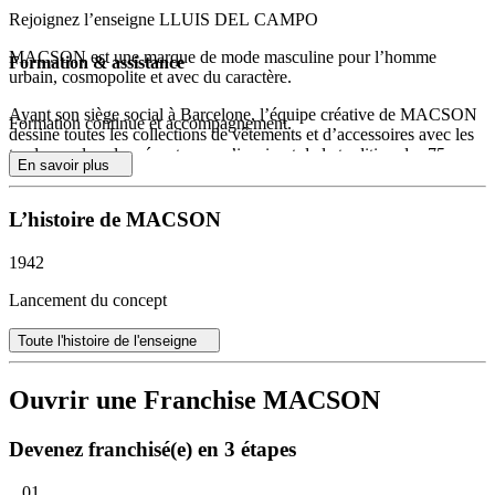
Rejoignez l’enseigne LLUIS DEL CAMPO
MACSON est une marque de mode masculine pour l’homme
Formation & assistance
urbain, cosmopolite et avec du caractère.
Ayant son siège social à Barcelone, l’équipe créative de MACSON
Formation continue et accompagnement.
dessine toutes les collections de vêtements et d’accessoires avec les
tendances les plus récentes, en s’inspirant de la tradition des 75 ans
En savoir plus
d’histoire de la marque.
Comme artisans du milieu urbain depuis des décennies, les
L’histoire de MACSON
collections de MACSON se caractérisent par leur nouveauté, leur
distinction et la valeur de leurs tissus et des détails. Nous nous
1942
inspirons dans le monde, dans l’extraordinaire, en recherchant
toujours l’innovation
Lancement du concept
sans pour autant oublier nos racines.
Toute l'histoire de l'enseigne
Faites partie d’une entreprise prospère sur le plan international et
d’un réseau de franchise en pleine expansion. Veuillez nous
Ouvrir une Franchise MACSON
contacter pour en savoir plus.
Devenez franchisé(e) en 3 étapes
01.